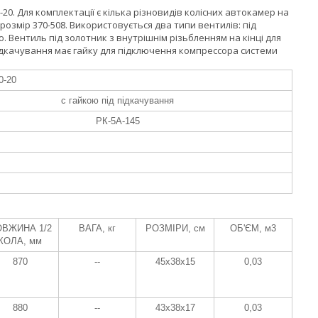
0. Для комплектації є кілька різновидів колісних автокамер на
озмір 370-508. Використовується два типи вентилів: під
 Вентиль під золотник з внутрішнім різьбленням на кінці для
підкачування має гайку для підключення компрессора системи
-20
с гайкою під підкачування
РК-5А-145
ВЖИНА 1/2
ВАГА, кг
РОЗМІРИ, см
ОБ'ЄМ, м3
КОЛА, мм
870
--
45x38x15
0,03
880
--
43x38x17
0,03