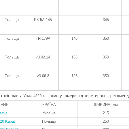
Польща
РК-5А-145
--
345
Польща
TR-179A
140
350
Польща
v3.02.14
135
350
Польща
v3.06.8
125
350
тації колеса Урал-4320 та захисту камери від перетирання, рекоменду
АННЯ
КРАЇНА
ШИРИНА, мм
sava
Україна
215
-20 Kabat
Польща
250