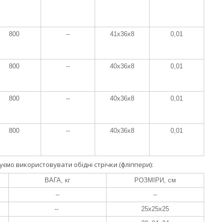
800
--
41x36x8
0,01
800
--
40x36x8
0,01
800
--
40x36x8
0,01
800
--
40x36x8
0,01
ємо використовувати обідні стрічки (фліппери):
ВАГА, кг
РОЗМІРИ, см
--
--
--
25x25x25