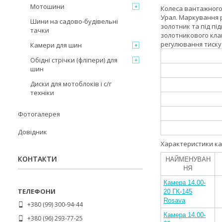
Мотошини
Колеса вантажного 
Урал. Маркування р
Шини на садово-будівельні
золотник та під пі
тачки
золотникового клап
регулювання тиску
Камери для шин
Обідні стрічки (фліпери) для
шин
Диски для мотоблоків і с/г
техніки
Фотогалерея
Довідник
Характеристики ка
КОНТАКТИ
НАЙМЕНУВАН
НЯ
Камера 14.00-
20 ГК-145
Rosava
+380 (99) 300-94-44
Камера 14.00-
+380 (96) 293-77-25