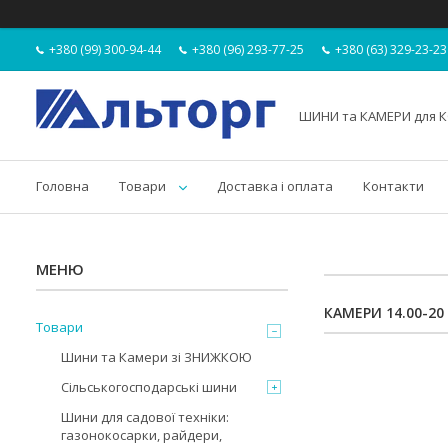
+380 (99) 300-94-44
+380 (96) 293-77-25
+380 (63) 329-23-23
ШИНИ та КАМЕРИ для К
Головна
Товари
Доставка і оплата
Контакти
КАМЕРИ 14.00-20 
Товари
Шини та Камери зі ЗНИЖКОЮ
Сільськогосподарські шини
Шини для садової техніки:
газонокосарки, райдери,