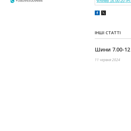
+380993009444
Фліпер 16.00-20 (H
ІНШІ СТАТТІ
Шини 7.00-12
11 червня 2024