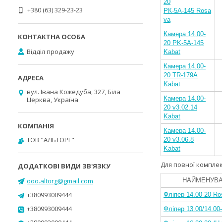
20
+380 (63) 329-23-23
РК-5А-145 Rosa
va
Камера 14.00-
20 PK-5A-145
Відділ продажу
Kabat
Камера 14.00-
20 TR-179A
Kabat
вул. Івана Кожедуба, 327, Біла
Камера 14.00-
Церква, Україна
20 v3.02.14
Kabat
Камера 14.00-
ТОВ "АЛЬТОРГ"
20 v3.06.8
Kabat
Для повної комплек
ooo.altorg@gmail.com
НАЙМЕНУВ
+380993009444
Фліпер 14.00-20 Ro
+380993009444
Фліпер 13.00/14.00