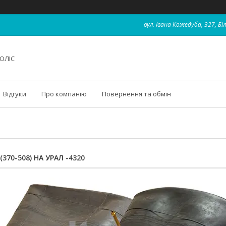
вул. Івана Кожедуба, 327, Бі
ОЛІС
Відгуки
Про компанію
Повернення та обмін
(370-508) НА УРАЛ -4320