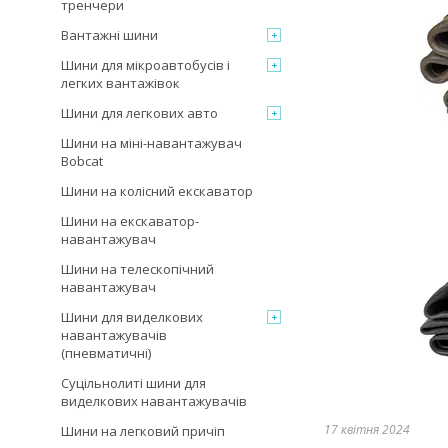
тренчери
Вантажні шини
Шини для мікроавтобусів і
легких вантажівок
Шини для легкових авто
Шини на міні-навантажувач
Bobcat
Шини на колісний екскаватор
Шини на екскаватор-
навантажувач
Шини на телескопічний
навантажувач
Шини для виделкових
навантажувачів
(пневматичні)
Суцільнолиті шини для
виделкових навантажувачів
17 квітня 2024
Шини на легковий причіп