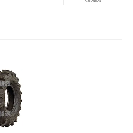
--
30x24x24