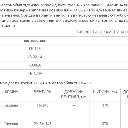
автомобіля підвищеної прохідності Урал-4320 оснащені шинами 14.00-2
озміру камери відповідає розміру шин: 14.00-20 або альтернативний р
дкачування. Обидва варіанти вентилів є вигнутою металевою трубкою.
ана, і зовнішнім різьбленням для захисного ковпачка. Вентиль під 
 в шинах.
ТИП ВЕНТИЛЯ КАМЕРИ 14.00
під золотник
ГК-145
v3.02.14
v3.06.8
TR-179A
мер для вантажних шин R20 автомобіля УРАЛ-4320:
КРАЇНА
ВЕНТИЛЬ
ДОВЖИНА
ШИРИНА, мм
ДО
ВЕНТИЛЯ, мм
Україна
ГК-145
--
370
Україна
РК-5А-145
--
370