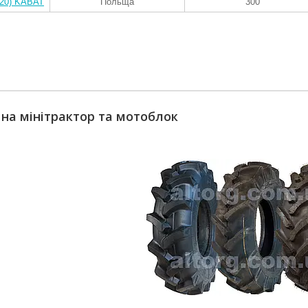
-20) KABAT
Польща
300
 на мінітрактор та мотоблок