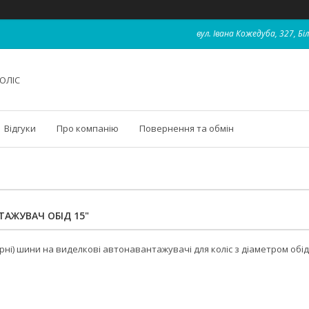
вул. Івана Кожедуба, 327, Бі
ОЛІС
Відгуки
Про компанію
Повернення та обмін
АЖУВАЧ ОБІД 15"
ні) шини на виделкові автонавантажувачі для коліс з діаметром обіда