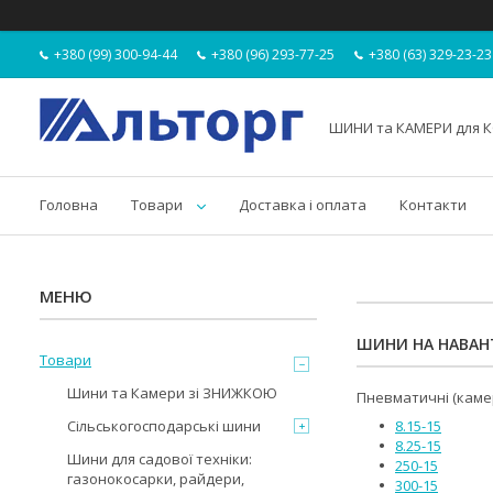
+380 (99) 300-94-44
+380 (96) 293-77-25
+380 (63) 329-23-23
ШИНИ та КАМЕРИ для К
Головна
Товари
Доставка і оплата
Контакти
ШИНИ НА НАВАНТ
Товари
Шини та Камери зі ЗНИЖКОЮ
Пневматичні (камер
Сільськогосподарські шини
8.15-15
8.25-15
Шини для садової техніки:
250-15
газонокосарки, райдери,
300-15