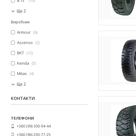
8.15"
10
Ще 2
Виробник
Armour
6
Ascenso
2
BKT
12
Kenda
5
Mitas
4
Ще 2
КОНТАКТИ
+380 (99) 300-94-44
+380 (96) 293-77-25