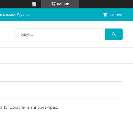
Кошик
ла Церква, Україна
Кошик
 15" доступні в типорозмірах: