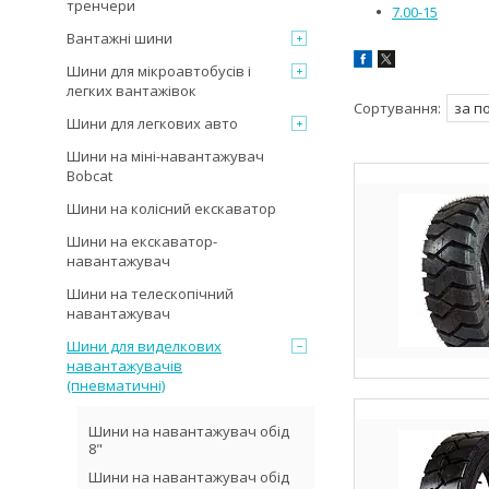
тренчери
7.00-15
Вантажні шини
Шини для мікроавтобусів і
легких вантажівок
Шини для легкових авто
Шини на міні-навантажувач
Bobcat
Шини на колісний екскаватор
Шини на екскаватор-
навантажувач
Шини на телескопічний
навантажувач
Шини для виделкових
навантажувачів
(пневматичні)
Шини на навантажувач обід
8"
Шини на навантажувач обід