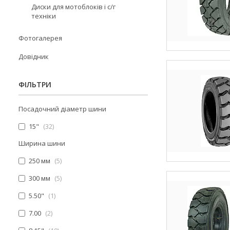
Диски для мотоблоків і с/г
техніки
Фотогалерея
Довідник
ФІЛЬТРИ
Посадочний діаметр шини
15"
32
Ширина шини
250 мм
5
300 мм
5
5.50"
1
7.00
2