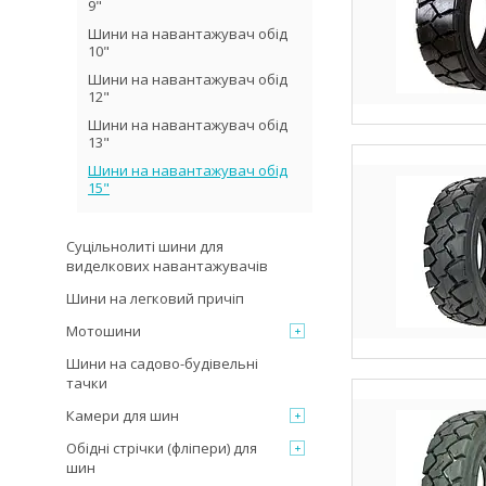
9"
Шини на навантажувач обід
10"
Шини на навантажувач обід
12"
Шини на навантажувач обід
13"
Шини на навантажувач обід
15"
Суцільнолиті шини для
виделкових навантажувачів
Шини на легковий причіп
Мотошини
Шини на садово-будівельні
тачки
Камери для шин
Обідні стрічки (фліпери) для
шин