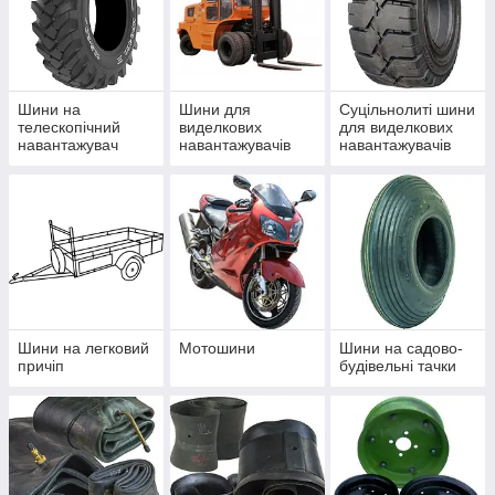
Шини на
Шини для
Суцільнолиті шини
телескопічний
виделкових
для виделкових
навантажувач
навантажувачів
навантажувачів
(пневматичні)
Шини на легковий
Мотошини
Шини на садово-
причіп
будівельні тачки