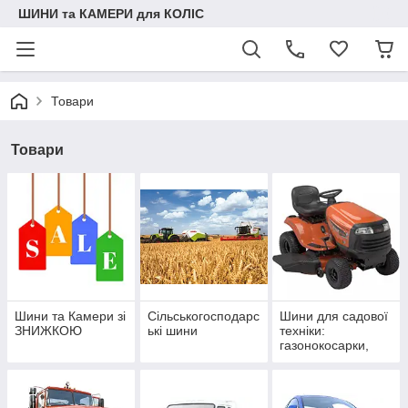
ШИНИ та КАМЕРИ для КОЛІС
Товари
Товари
Шини та Камери зі
Сільськогосподарс
Шини для садової
ЗНИЖКОЮ
ькі шини
техніки:
газонокосарки,
райдери,
тренчери