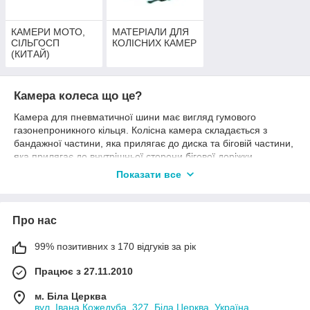
КАМЕРИ МОТО,
МАТЕРІАЛИ ДЛЯ
СІЛЬГОСП
КОЛІСНИХ КАМЕР
(КИТАЙ)
Камера колеса що це?
Камера для пневматичної шини має вигляд гумового
газонепроникного кільця. Колісна камера складається з
бандажної частини, яка прилягає до диска та біговій частини,
яка прилягає до внутрішньої сторони бігової доріжки
покришки. Стінки бігової частини камери товщі, так як ця
Показати все
частина сильніше розтягується і відчуває великі
навантаження при експлуатації. На бандажній частини
кріпиться вентиль - повітряний клапан для наповнення
Про нас
камери повітрям.
Конструкція гумової їздової камери характеризується
99% позитивних з 170 відгуків за рік
основними параметрами:
Працює з 27.11.2010
зовнішній і внутрішній діаметр
товщина стінок
м. Біла Церква
вул. Івана Кожедуба, 327, Біла Церква, Україна
величина витяжки камери