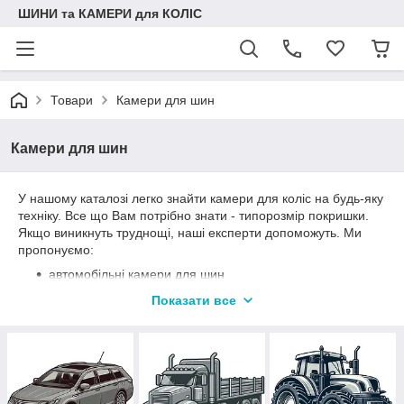
ШИНИ та КАМЕРИ для КОЛІС
Товари
Камери для шин
Камери для шин
У нашому каталозі легко знайти камери для коліс на будь-яку
техніку. Все що Вам потрібно знати - типорозмір покришки.
Якщо виникнуть труднощі, наші експерти допоможуть. Ми
пропонуємо:
автомобільні камери для шин
камери для вантажних шин
Показати все
камери для сільгосптехніки
камери на вилковий навантажувач
камери для шин екскаватор-навантажувача
камери на фронтальний навантажувач