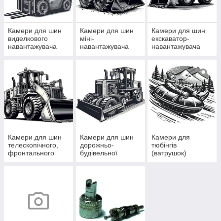
Камери для шин
Камери для шин
Камери для шин
виделкового
міні-
екскаватор-
навантажувача
навантажувача
навантажувача
Камери для шин
Камери для шин
Камери для
телескопічного,
дорожньо-
тюбінгів
фронтального
будівельної
(ватрушок)
навантажувача
техніки