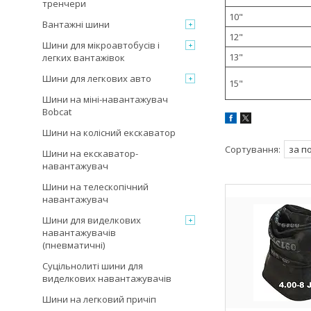
тренчери
10"
Вантажні шини
12"
Шини для мікроавтобусів і
13"
легких вантажівок
Шини для легкових авто
15"
Шини на міні-навантажувач
Bobcat
Шини на колісний екскаватор
Шини на екскаватор-
навантажувач
Шини на телескопічний
навантажувач
Шини для виделкових
навантажувачів
(пневматичні)
Суцільнолиті шини для
виделкових навантажувачів
Шини на легковий причіп