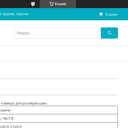
Кошик
ла Церква, Україна
Кошик
 камеру для розмірів шин:
 шини
8, 18x7-8
6.00-9, 21x8-9