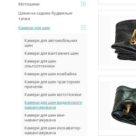
Мотошини
Шини на садово-будівельні
тачки
Камери для шин
Камери для автомобільних
шин
Камери для вантажних шин
Камери для шин
сільгосптехніки
Камери для шин комбайна
Камери для шин тракторних
причепів
Камери для шин мототехніки
Камери для шин виделкового
навантажувача
Камери для шин міні-
навантажувача
Камери для шин екскаватор-
навантажувача