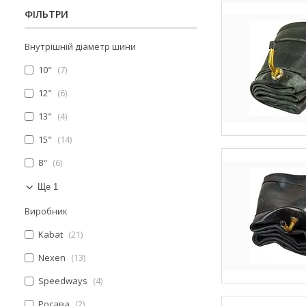
ФІЛЬТРИ
Внутрішній діаметр шини
10"
7
12"
6
13"
4
15"
14
8"
6
Ще 1
Виробник
Kabat
21
Nexen
13
Speedways
4
Росава
2