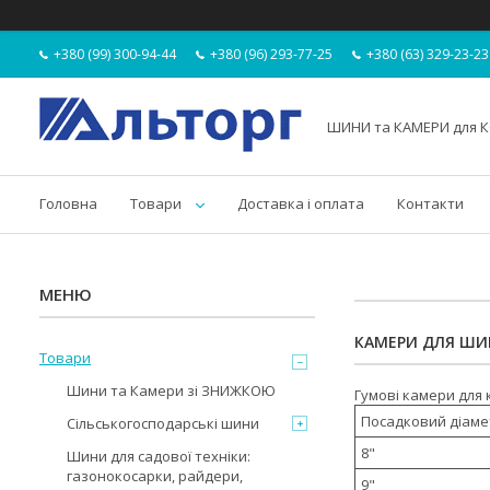
+380 (99) 300-94-44
+380 (96) 293-77-25
+380 (63) 329-23-23
ШИНИ та КАМЕРИ для К
Головна
Товари
Доставка і оплата
Контакти
КАМЕРИ ДЛЯ ШИ
Товари
Шини та Камери зі ЗНИЖКОЮ
Гумові камери для 
Посадковий діаме
Сільськогосподарські шини
8"
Шини для садової техніки:
газонокосарки, райдери,
9"