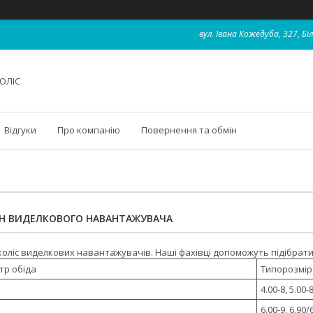
вул. Івана Кожедуба, 327, Бі
ОЛІС
Відгуки
Про компанію
Повернення та обмін
Н ВИДЕЛКОВОГО НАВАНТАЖУВАЧА
коліс виделкових навантажувачів. Наші фахівці допоможуть підібрати
тр обіда
Типорозмір
4.00-8, 5.00-
6.00-9, 6.90/