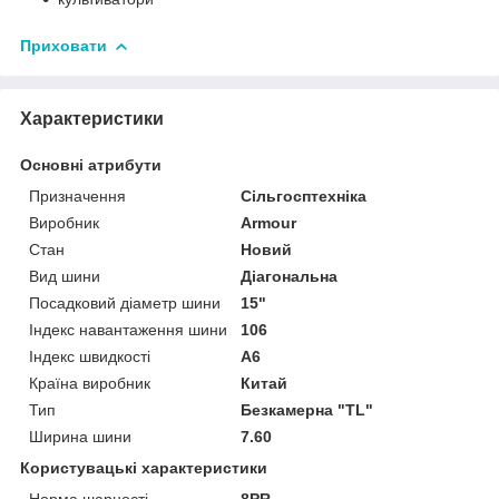
Приховати
Характеристики
Основні атрибути
Призначення
Сільгосптехніка
Виробник
Armour
Стан
Новий
Вид шини
Діагональна
Посадковий діаметр шини
15"
Індекс навантаження шини
106
Індекс швидкості
A6
Країна виробник
Китай
Тип
Безкамерна "TL"
Ширина шини
7.60
Користувацькі характеристики
Норма шарності
8PR