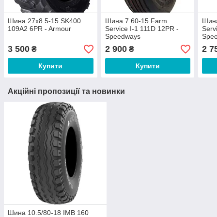
Шина 27x8.5-15 SK400
Шина 7.60-15 Farm
Шина
109A2 6PR - Armour
Service I-1 111D 12PR -
Serv
Speedways
Spe
3 500
2 900
2 7
₴
₴
Купити
Купити
Акційні пропозиції та новинки
Шина 10.5/80-18 IMB 160