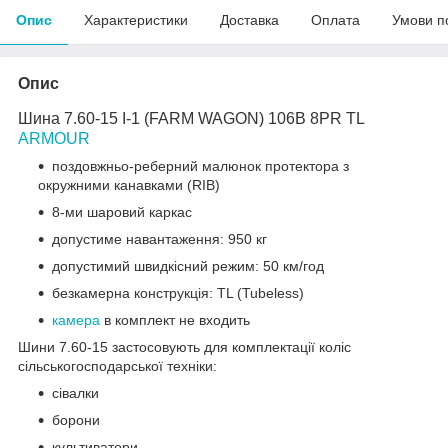
Опис
Характеристики
Доставка
Оплата
Умови п
Опис
Шина 7.60-15 I-1 (FARM WAGON) 106B 8PR TL
ARMOUR
поздовжньо-реберний малюнок протектора з
окружними канавками (RIB)
8-ми шаровий каркас
допустиме навантаження: 950 кг
допустимий швидкісний режим: 50 км/год
безкамерна конструкція: TL (Tubeless)
камера
в комплект не входить
Шини 7.60-15 застосовують для комплектації коліс
сільськогосподарської техніки:
сівалки
борони
культиватори