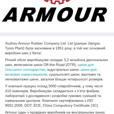
Xuzhou Armour Rubber Company Ltd Ltd (раніше Jiangsu
Tyres Plant) була заснована в 1951 році, в той час основний
виробник шин у Китаї.
Річний обсяг виробництва складає 3,2 мільйона діагональних
шин, включаючи шини Off-the-Road (OTR),
шини для
сільського господарства
, індустріальні шини,
шини для
вилкових навантажувачів
, суцільнолиті шини, вантажні та
легковантажні шини, загалом більше чотирьохсот розмірів.
У компанії працює понад 3000 співробітників, у тому числі
410 інженерів. Виробництво складається з п'яти фабрик,
лабораторії з дослідження і розробки гумових сумішей та
навчальним центром. Компанія сертифікована з ISO
9001:2008, DOT, ECE, China Compulsory Certificate (3C).
Armour один з провідних виробників на внутрішньому ринку