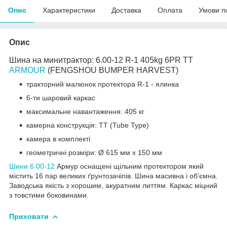
Опис
Характеристики
Доставка
Оплата
Умови п
Опис
Шина на минитрактор: 6.00-12 R-1 405kg 6PR TT
ARMOUR
(FENGSHOU BUMPER HARVEST)
тракторний малюнок протектора R-1 - ялинка
6-ти шаровий каркас
максимальне навантаження: 405 кг
камерна конструкція: TT (Tube Type)
камера в комплекті
геометричні розміри: Ø 615 мм x 150 мм
Шини 6.00-12
Армур оснащені щільним протектором який
містить 16 пар великих ґрунтозачіпів. Шина масивна і об'ємна.
Заводська якість з хорошим, акуратним литтям. Каркас міцний
з товстими боковинами.
Приховати