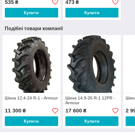
535
473
₴
₴
Купити
Купити
Подібні товари компанії
Шина 12.4-24 R-1 - Armour
Шина 14.9-26 R-1 12PR -
Шина
Armour
11 300
17 600
2 9
₴
₴
Купити
Купити