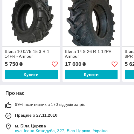
Шина 10.0/75-15.3 R-1
Шина 14.9-26 R-1 12PR -
Шина
14PR - Armour
Armour
8PR 
5 750
17 600
5 6
₴
₴
Купити
Купити
Про нас
99% позитивних з 170 відгуків за рік
Працює з 27.11.2010
м. Біла Церква
вул. Івана Кожедуба, 327, Біла Церква, Україна