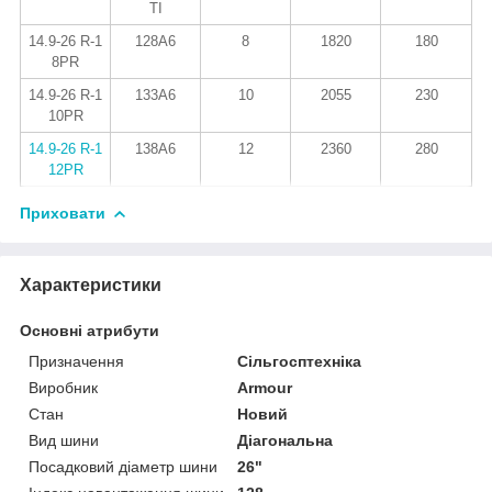
ТІ
14.9-26 R-1
128A6
8
1820
180
8PR
14.9-26 R-1
133A6
10
2055
230
10PR
14.9-26 R-1
138A6
12
2360
280
12PR
Приховати
Характеристики
Основні атрибути
Призначення
Сільгосптехніка
Виробник
Armour
Стан
Новий
Вид шини
Діагональна
Посадковий діаметр шини
26"