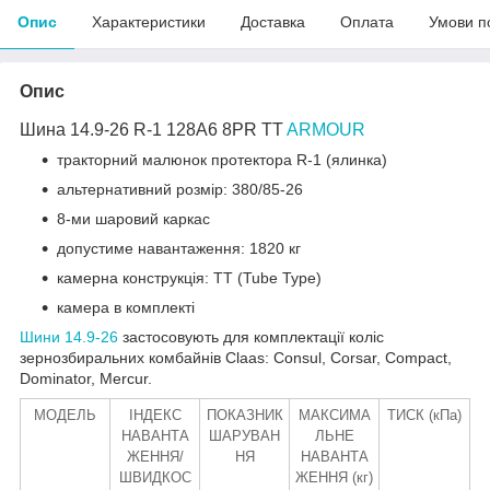
Опис
Характеристики
Доставка
Оплата
Умови п
Опис
Шина 14.9-26 R-1 128А6 8PR TT
ARMOUR
тракторний малюнок протектора R-1 (ялинка)
альтернативний розмір: 380/85-26
8-ми шаровий каркас
допустиме навантаження: 1820 кг
камерна конструкція: TT (Tube Type)
камера в комплекті
Шини 14.9-26
застосовують для комплектації коліс
зернозбиральних комбайнів Claas: Consul, Corsar, Compact,
Dominator, Mercur.
МОДЕЛЬ
ІНДЕКС
ПОКАЗНИК
МАКСИМА
ТИСК (кПа)
НАВАНТА
ШАРУВАН
ЛЬНЕ
ЖЕННЯ/
НЯ
НАВАНТА
ШВИДКОС
ЖЕННЯ (кг)