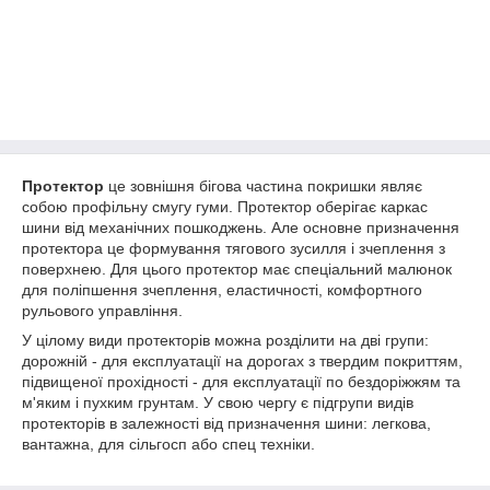
Протектор
це зовнішня бігова частина покришки являє
собою профільну смугу гуми. Протектор оберігає каркас
шини від механічних пошкоджень. Але основне призначення
протектора це формування тягового зусилля і зчеплення з
поверхнею. Для цього протектор має спеціальний малюнок
для поліпшення зчеплення, еластичності, комфортного
рульового управління.
У цілому види протекторів можна розділити на дві групи:
дорожній - для експлуатації на дорогах з твердим покриттям,
підвищеної прохідності - для експлуатації по бездоріжжям та
м'яким і пухким грунтам. У свою чергу є підгрупи видів
протекторів в залежності від призначення шини: легкова,
вантажна, для сільгосп або спец техніки.