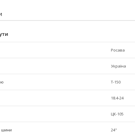
И
ути
Росава
Україна
лю
Т-150
18.4-24
ЦК-105
р шини
24"