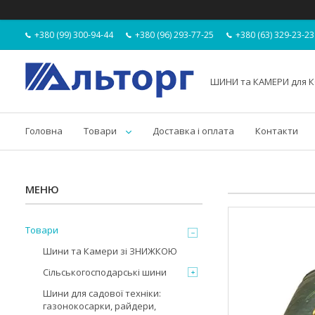
+380 (99) 300-94-44
+380 (96) 293-77-25
+380 (63) 329-23-23
ШИНИ та КАМЕРИ для К
Головна
Товари
Доставка і оплата
Контакти
Товари
Шини та Камери зі ЗНИЖКОЮ
Сільськогосподарські шини
Шини для садової техніки:
газонокосарки, райдери,