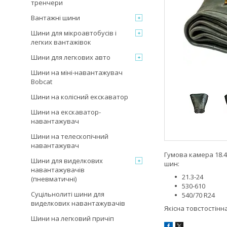
тренчери
Вантажні шини
Шини для мікроавтобусів і
легких вантажівок
Шини для легкових авто
Шини на міні-навантажувач
Bobcat
Шини на колісний екскаватор
Шини на екскаватор-
навантажувач
Шини на телескопічний
навантажувач
Гумова камера 18.4
Шини для виделкових
шин:
навантажувачів
21.3-24
(пневматичні)
530-610
Суцільнолиті шини для
540/70 R24
виделкових навантажувачів
Якісна товстостінн
Шини на легковий причіп