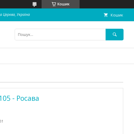
Кошик
ла Церква, Україна
Кошик
105 - Росава
01