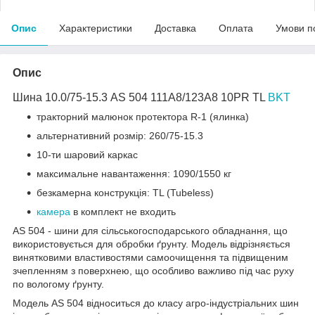
Опис
Характеристики
Доставка
Оплата
Умови п
Опис
Шина 10.0/75-15.3 AS 504 111A8/123A8 10PR TL
BKT
тракторний малюнок протектора R-1 (ялинка)
альтернативний розмір: 260/75-15.3
10-ти шаровий каркас
максимальне навантаження: 1090/1550 кг
безкамерна конструкція: TL (Tubeless)
камера
в комплект не входить
AS 504 - шини для сільськогосподарського обладнання, що
використовується для обробки ґрунту. Модель відрізняється
винятковими властивостями самоочищення та підвищеним
зчепленням з поверхнею, що особливо важливо під час руху
по вологому ґрунту.
Модель AS 504 відноситься до класу агро-індустріальних шин