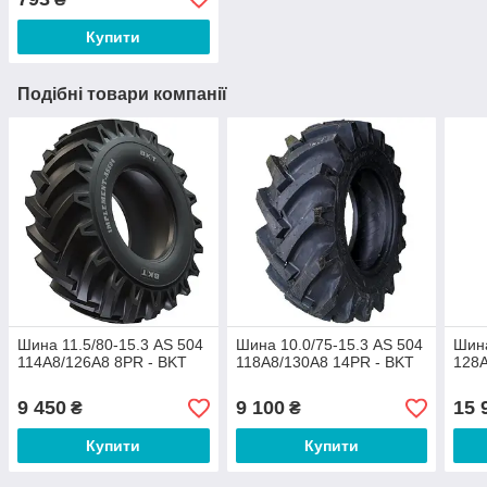
Купити
Подібні товари компанії
Шина 11.5/80-15.3 AS 504
Шина 10.0/75-15.3 AS 504
Шина
114A8/126A8 8PR - BKT
118A8/130A8 14PR - BKT
128A
9 450
9 100
15 
₴
₴
Купити
Купити