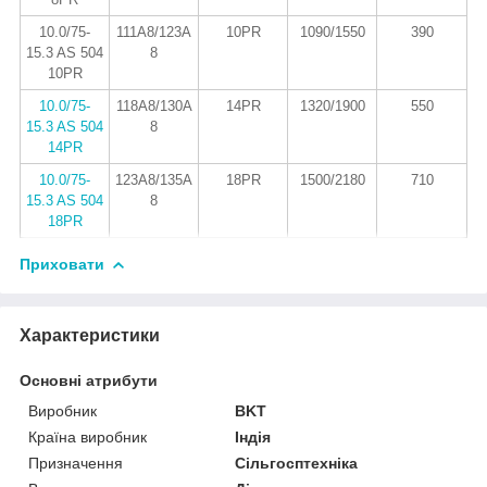
10.0/75-
111A8/123A
10PR
1090/1550
390
15.3 AS 504
8
10PR
10.0/75-
118A8/130A
14PR
1320/1900
550
15.3 AS 504
8
14PR
10.0/75-
123A8/135A
18PR
1500/2180
710
15.3 AS 504
8
18PR
Приховати
Характеристики
Основні атрибути
Виробник
BKT
Країна виробник
Індія
Призначення
Сільгосптехніка