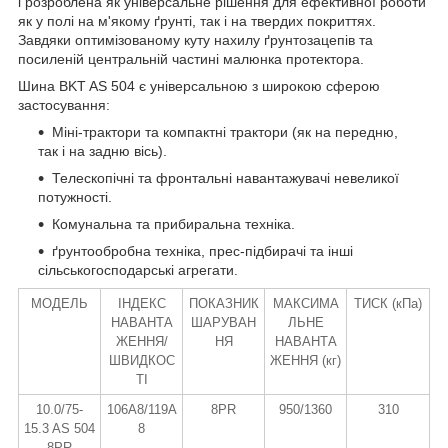
і розроблена як універсальне рішення для ефективної роботи
як у полі на м'якому ґрунті, так і на твердих покриттях.
Завдяки оптимізованому куту нахилу ґрунтозацепів та
посиленій центральній частині малюнка протектора.
Шина BKT AS 504 є універсальною з широкою сферою
застосування:
Міні-трактори та компактні трактори (як на передню,
так і на задню вісь).
Телескопічні та фронтальні навантажувачі невеликої
потужності.
Комунальна та прибиральна техніка.
ґрунтообробна техніка, прес-підбирачі та інші
сільськогосподарські агрегати.
МОДЕЛЬ
ІНДЕКС
ПОКАЗНИК
МАКСИМА
ТИСК (кПа)
НАВАНТА
ШАРУВАН
ЛЬНЕ
ЖЕННЯ/
НЯ
НАВАНТА
ШВИДКОС
ЖЕННЯ (кг)
ТІ
10.0/75-
106A8/119A
8PR
950/1360
310
15.3 AS 504
8
8PR