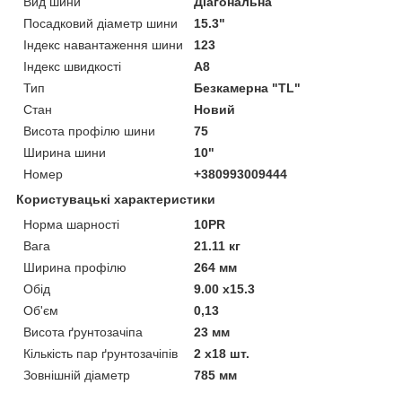
Вид шини
Діагональна
Посадковий діаметр шини
15.3"
Індекс навантаження шини
123
Індекс швидкості
A8
Тип
Безкамерна "TL"
Стан
Новий
Висота профілю шини
75
Ширина шини
10"
Номер
+380993009444
Користувацькі характеристики
Норма шарності
10PR
Вага
21.11 кг
Ширина профілю
264 мм
Обід
9.00 x15.3
Об'єм
0,13
Висота ґрунтозачіпа
23 мм
Кількість пар ґрунтозачіпів
2 x18 шт.
Зовнішній діаметр
785 мм