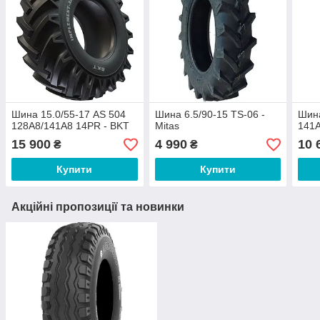
Шина 15.0/55-17 AS 504
Шина 6.5/90-15 TS-06 -
Шина
128A8/141A8 14PR - BKT
Mitas
141A
15 900
4 990
10 
₴
₴
Купити
Купити
Акційні пропозиції та новинки