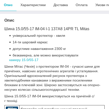
Опис
Характеристики
Доставка
Оплата
Умови п
Опис
Шина 15.0/55-17 IM-04 I-1 137A8 14PR TL Mitas
універсальний протектор - хвиля
14-ти шаровий каркас
допустиме навантаження 2300 кг
безкамерна, але можно використовувати
камеру 15.0/55-17
Шини Мітас (Чехія) з протектором IM-04 - сучасні шини для
причіпних, навісних агротехнічних агрегатів і устаткування.
Оригінальний вдосконалений рисунок протектора з
хвилеподібними канавками з вираженими посиленими
блоками в плечовій зоні. Широко застосовується на опорно-
несучих колесах сільськогосподарської техніки.
Шина 15.0/55-17 IM-04 використовується на причіпній с/
г техніці.
Європейський виробник шинної продукції.