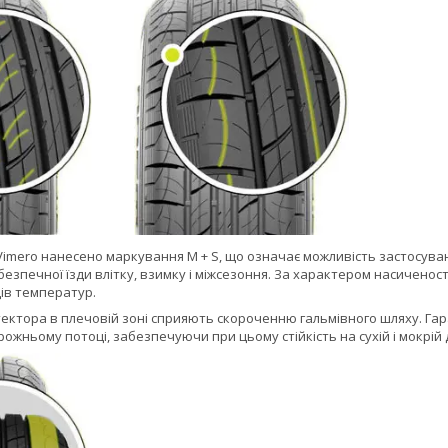
Vimero нанесено маркування M + S, що означає можливість застосува
безпечної їзди влітку, взимку і міжсезоння. За характером насиченост
ів температур.
ектора в плечовій зоні сприяють скороченню гальмівного шляху. Гар
ожньому потоці, забезпечуючи при цьому стійкість на сухій і мокрій 