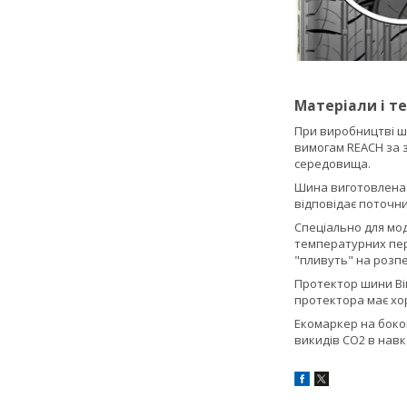
Матеріали і те
При виробництві ши
вимогам REACH за 
середовища.
Шина виготовлена н
відповідає поточни
Спеціально для мод
температурних пере
"пливуть" на розпе
Протектор шини Вім
протектора має хор
Екомаркер на боков
викидів СО2 в нав