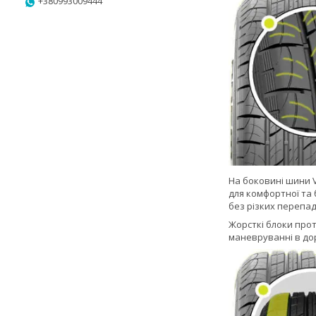
+380993009444
На боковині шини 
для комфортної та 
без різких перепад
Жорсткі блоки прот
маневруванні в дор