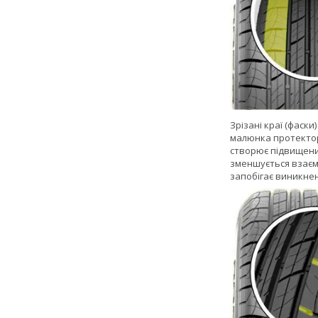
Зрізані краї (фаск
малюнка протектор
створює підвищени
зменшується взаєм
запобігає виникне