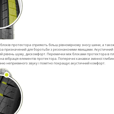
и) блоків протектора сприяють більш рівномірному зносу шини, а тако
а призначений для боротьби з резонансними явищами. Акустичний ре
й рівень шуму, дискомфорт. Перемички між блоками протектора в пле
на вібрація елементів протектора. Поперечні канавки змінної глиб
нню неприємного звуку і помітно покращує акустичний комфорт.