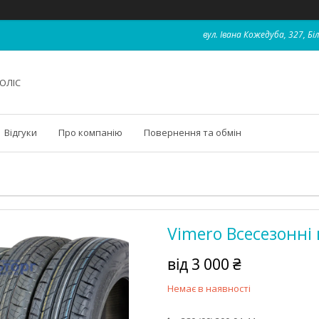
вул. Івана Кожедуба, 327, Бі
ОЛІС
Відгуки
Про компанію
Повернення та обмін
Vimero Всесезонні
від
3 000 ₴
Немає в наявності