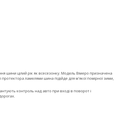
ння шини цілий рік як всесезонку. Модель Вімеро призначена
і протектора ламелями шина підійде для м'якої помірної зими,
антують контроль над авто при вході в поворот і
дорогах.