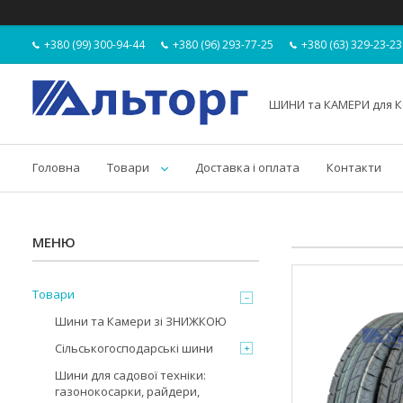
+380 (99) 300-94-44
+380 (96) 293-77-25
+380 (63) 329-23-23
ШИНИ та КАМЕРИ для К
Головна
Товари
Доставка і оплата
Контакти
Товари
Шини та Камери зі ЗНИЖКОЮ
Сільськогосподарські шини
Шини для садової техніки:
газонокосарки, райдери,