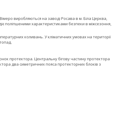
Вімеро виробляються на заводі Росава в м. Біла Церква,
одіє поліпшеними характеристиками безпеки в міжсезоння,
емпературних коливань. У кліматичних умовах на території
топад.
люнок протектора. Центральну бігову частину протектора
ектора два симетричних пояса протекторних блоків з