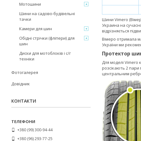
Мотошини
Шини на садово-будівельні
тачки
Шини Vimero (Вімер
Украина на сучасн
Камери для шин
відрізняється підв
Обідні стрічки (фліпери) для
Вімеро отримала ма
шин
України ми рекомен
Протектор шини
Диски для мотоблоків і с/г
техніки
Для моделі Vimero
розсікають 2 пари
Фотогалерея
центральним ребром
Довідник
КОНТАКТИ
+380 (99) 300-94-44
+380 (96) 293-77-25