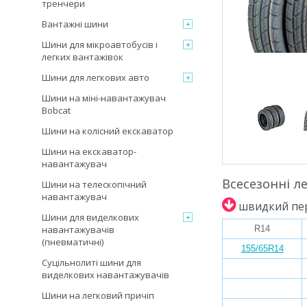
тренчери
Вантажні шини
Шини для мікроавтобусів і
легких вантажівок
Шини для легкових авто
Шини на міні-навантажувач
Bobcat
Шини на колісний екскаватор
Шини на екскаватор-
навантажувач
Всесезонні л
Шини на телескопічний
навантажувач
швидкий пер
Шини для виделкових
R14
навантажувачів
(пневматичні)
155/65R14
Суцільнолиті шини для
виделкових навантажувачів
Шини на легковий причіп