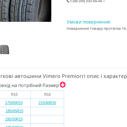
+380 (99) 300-94-44
повернення товару протягом 14 
егкові автошини Vimero Premiorri опис і характе
ехід на потрібний Размер
R15
R16
175/65R15
215/60R16
185/65R15
195/50R15