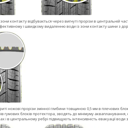
 зони контакту відбувається через вигнуті прорізи в центральній части
фективному і швидкому видаленню води із зони контакту шини з до
дкриті ножові прорізи змінної глибини товщиною 0,5 мм в плечових б
ів гумових блоків протектора, зводять до мінімуму аквапланування,
х і в центральному ребрі підвищують інтенсивність евакуації води з