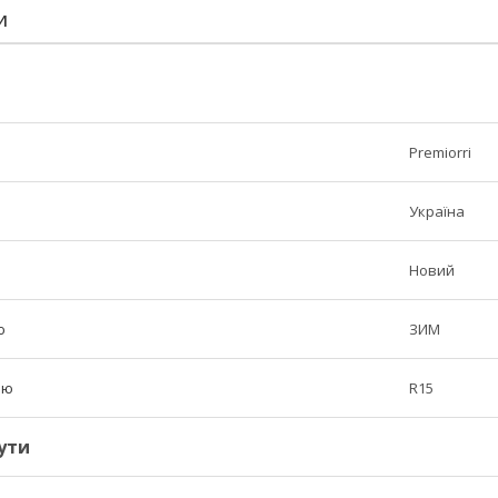
И
Premiorri
Україна
Новий
ю
ЗИМ
лю
R15
ути