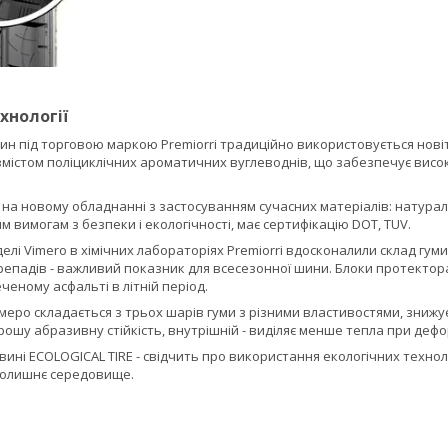
хнології
н під торговою маркою Premiorri традиційно використовується новітні
змістом поліциклічних ароматичних вуглеводнів, що забезпечує висо
а новому обладнанні з застосуванням сучасних матеріалів: натуральн
м вимогам з безпеки і екологічності, має сертифікацію DOT, TUV.
елі Vimero в хімічних лабораторіях Premiorri вдосконалили склад гуми
падів - важливий показник для всесезонної шини. Блоки протектора V
ченому асфальті в літній період.
еро складається з трьох шарів гуми з різними властивостями, знижу
ошу абразивну стійкість, внутрішній - виділяє менше тепла при дефо
ині ECOLOGICAL TIRE - свідчить про використання екологічних технол
колишнє середовище.