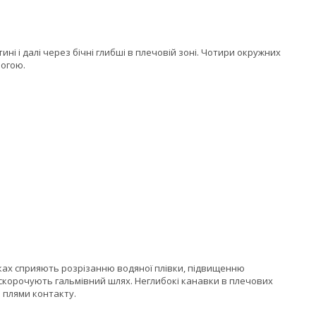
ні і далі через бічні глибші в плечовій зоні. Чотири окружних
рогою.
локах сприяють розрізанню водяної плівки, підвищенню
 скорочують гальмівний шлях. Неглибокі канавки в плечових
 плями контакту.