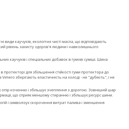
 види каучуків, екологічні чисті масла, що відповідають
кий рівень захисту здоров'я людини і навколишнього
их каучуків і спеціальних добавок в гумові суміші. Шина
 в протекторі для збільшення стійкості гуми протектора до
imero зберігають еластичність на холоді - не "дубіють", і не
є опір коченню і збільшує зчеплення з дорогою. Зовнішній шар
рмації, що сприяє меншому стиранню і збільшує ресурс шини.
огій і символізує скорочення витрат палива і зменшення