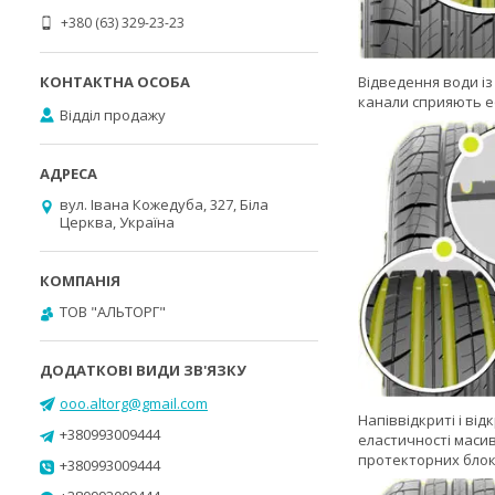
+380 (63) 329-23-23
Відведення води із
канали сприяють е
Відділ продажу
вул. Івана Кожедуба, 327, Біла
Церква, Україна
ТОВ "АЛЬТОРГ"
ooo.altorg@gmail.com
Напіввідкриті і ві
+380993009444
еластичності масив
протекторних блока
+380993009444