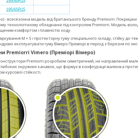
195/60R15
195/65R15
о) - всесезонна модель від британського бренду Premiorri. Покришки 
ому технологічному обладнанні під контролем Premiorri. Модель вол
ищеним комфортом і плавністю ходу.
ркування M + S і протекторну гуму спеціального складу, стійку до т
дуємо експлуатувати гуму Вімеро Преміорі в період з березня по лис
 Premiorri Vimero (Преміорі Вімеро)
 конструктори Premiorri розробили симетричний, не направлений ма
 глибоких окружних канавок, що формує в конфігурації малюнка прот
 курсової стійкості.