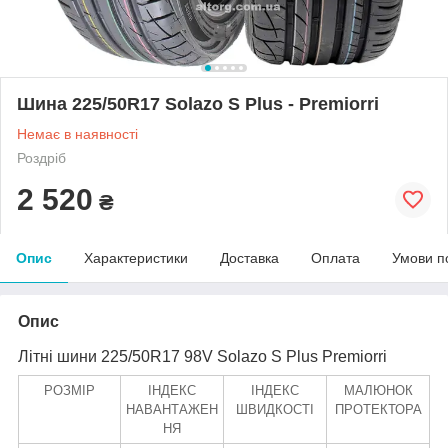
Шина 225/50R17 Solazo S Plus - Premiorri
Немає в наявності
Роздріб
2 520
₴
Опис
Характеристики
Доставка
Оплата
Умови п
Опис
Літні шини 225/50R17 98V Solazo S Plus Premiorri
РОЗМІР
ІНДЕКС
ІНДЕКС
МАЛЮНОК
НАВАНТАЖЕН
ШВИДКОСТІ
ПРОТЕКТОРА
НЯ