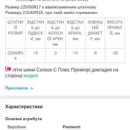
Размер 225/50R17 є взаємозамінним штатному
Размеру 215/60R16, при такій заміні отримаємо:
ШТАТНИ
ВІДСТАН
ВІДСТАН
ВІДСТАН
ЗОВНІШ
ВИСОТА
Й
Ь до
Ь до
Ь до
НІЙ
ПРОФІЛ
РОЗМІР
ПІДВІСК
КОЛІСН
КРИЛА,
ДІАМЕТ
Я, мм
И, мм
ОЇ АРКИ,
мм
Р, мм
мм
215/60R1
+5
0
+5
-6
-16
6
літні шини Солазо С Плюс Преміорі докладно на
сторінці
моделі
Приховати
Характеристики
Основні атрибути
Виробник
Premiorri