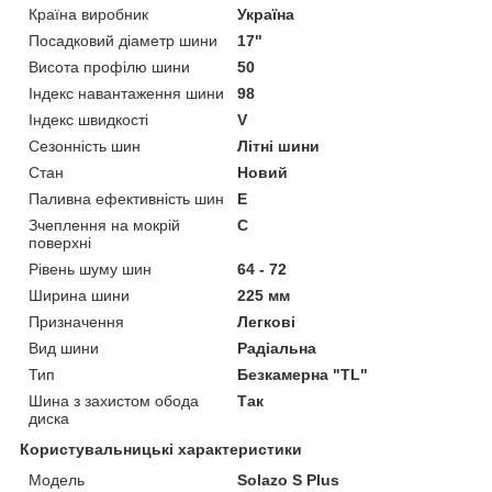
Країна виробник
Україна
Посадковий діаметр шини
17"
Висота профілю шини
50
Індекс навантаження шини
98
Індекс швидкості
V
Сезонність шин
Літні шини
Стан
Новий
Паливна ефективність шин
E
Зчеплення на мокрій
C
поверхні
Рівень шуму шин
64 - 72
Ширина шини
225 мм
Призначення
Легкові
Вид шини
Радіальна
Тип
Безкамерна "TL"
Шина з захистом обода
Так
диска
Користувальницькі характеристики
Модель
Solazo S Plus