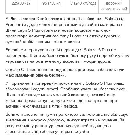
225/50R17
98 (750 кг)
V (240 км/год)
дорожній
асиметричний
S Plus - еволюційний розвиток літньої лінійки шин Solazo від
Premiorri з додатковими перевагами в дизайні і матеріалах.
Шини серії S Plus отримали новий дощової малюнок
протектора асиметричного типу і нову рецептуру гумових
сумішей зі збільшеним вмістом силіки.
Високі температури в літній період для Solazo S Plus не
перешкода. Шини забезпечують безпеку руху і передбачувану
керованість на розпеченому асфальті і мокрій дорозі.
Солазо С Плюс точно передає реакції керма, забезпечуючи
максимальний рівень безпеки.
У порівнянні з попереднім поколінням у Solazo S Plus більш
збалансовані ходові якості. Особлива увага на безпеку руху.
Шина забезпечує максимальний комфорт, низький опір
коченню. Демонструє гарну стійкість до зношування при
активній експлуатації в літній період.
Велике наповнення гуми протектора силікою значно збільшує
зчеплення з мокрою дорогою, знижує втрати на кочення. За
рахунок змін у рецептурі гумових сумішей підвищена
зносостійкість, що збільшує термін служби.