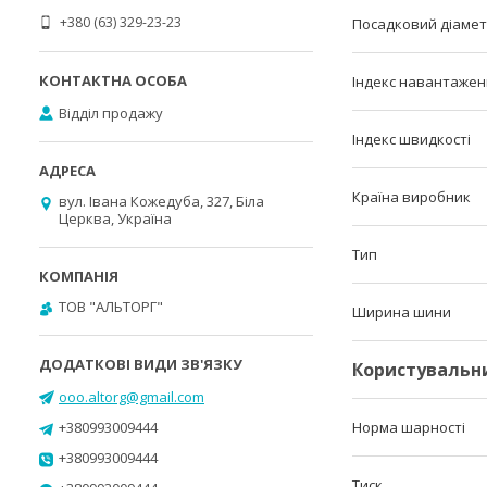
+380 (63) 329-23-23
Посадковий діаме
Індекс навантаже
Відділ продажу
Індекс швидкості
Країна виробник
вул. Івана Кожедуба, 327, Біла
Церква, Україна
Тип
ТОВ "АЛЬТОРГ"
Ширина шини
Користувальн
ooo.altorg@gmail.com
+380993009444
Норма шарності
+380993009444
Тиск