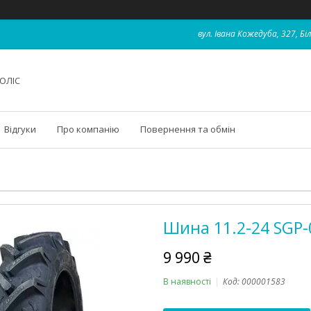
вул. Івана Кожедуба, 327, Бі
ОЛІС
Відгуки
Про компанію
Повернення та обмін
Шина 11.2-24 SGP-0
9 990 ₴
В наявності
Код:
000001583