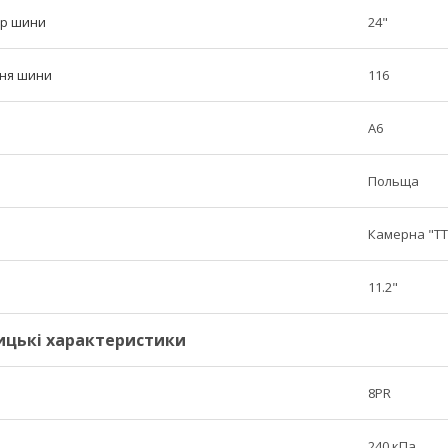
тр шини
24"
ння шини
116
A6
Польща
Камерна "TT
11.2"
ицькі характеристики
8PR
240 кПа