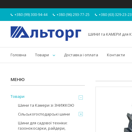
+380 (99) 300-94-44
+380 (96) 293-77-25
+380 (63) 329-23-23
ШИНИ та КАМЕРИ для К
Головна
Товари
Доставка і оплата
Контакти
Товари
Шини та Камери зі ЗНИЖКОЮ
Сільськогосподарські шини
Шини для садової техніки:
газонокосарки, райдери,