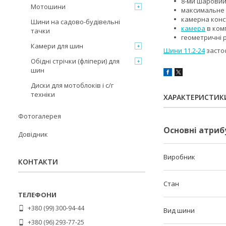
8-ми шаровий
Мотошини
максимальне 
камерна конст
Шини на садово-будівельні
камера
в ком
тачки
геометричні р
Камери для шин
Шини 11.2-24
застос
Обідні стрічки (фліпери) для
шин
Диски для мотоблоків і с/г
техніки
ХАРАКТЕРИСТИК
Фотогалерея
Основні атриб
Довідник
Виробник
КОНТАКТИ
Стан
+380 (99) 300-94-44
Вид шини
+380 (96) 293-77-25