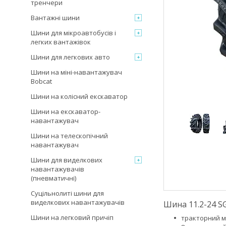
тренчери
Вантажні шини
Шини для мікроавтобусів і
легких вантажівок
Шини для легкових авто
Шини на міні-навантажувач
Bobcat
Шини на колісний екскаватор
Шини на екскаватор-
навантажувач
Шини на телескопічний
навантажувач
Шини для виделкових
навантажувачів
(пневматичні)
Суцільнолиті шини для
виделкових навантажувачів
Шина 11.2-24 S
Шини на легковий причіп
тракторний м