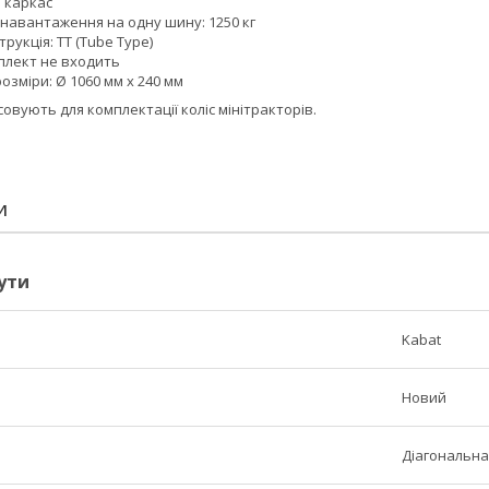
 каркас
навантаження на одну шину: 1250 кг
рукція: TT (Tube Type)
плект не входить
озміри: Ø 1060 мм x 240 мм
овують для комплектації коліс мінітракторів.
И
ути
Kabat
Новий
Діагональна