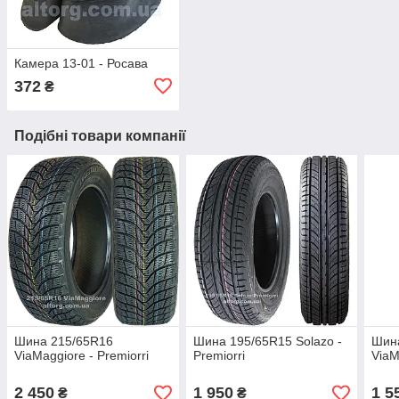
Камера 13-01 - Росава
372
₴
Подібні товари компанії
Шина 215/65R16
Шина 195/65R15 Solazo -
Шин
ViaMaggiore - Premiorri
Premiorri
ViaM
2 450
1 950
1 5
₴
₴