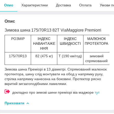
Опис
Характеристики
Доставка
Оплата
Умови п
Опис
Зимова шина 175/70R13 82T ViaMaggiore Premiorri
РОЗМІР
ІНДЕКС
ІНДЕКС
МАЛЮНОК
НАВАНТАЖЕ
ШВИДКОСТІ
ПРОТЕКТОРА
ННЯ
175/70R13
82 (475 кг)
T (190 км/год)
зимовий
спрямований
Зимова шина Преміорі в 13 діаметрі. Спрямований малюнок
протектора, шину слід монтувати на обод у напрямку руху,
стрілка напрямку нанесена на боковині. Протектор рясно
вкритий зигзагоподібними ламелями.
докладно про зимові шини преміорі віа маджоре
тут
Приховати