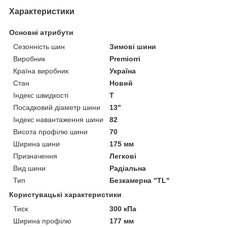
Характеристики
Основні атрибути
Сезонність шин
Зимові шини
Виробник
Premiorri
Країна виробник
Україна
Стан
Новий
Індекс швидкості
T
Посадковий діаметр шини
13"
Індекс навантаження шини
82
Висота профілю шини
70
Ширина шини
175 мм
Призначення
Легкові
Вид шини
Радіальна
Тип
Безкамерна "TL"
Користувацькі характеристики
Тиск
300 кПа
Ширина профілю
177 мм