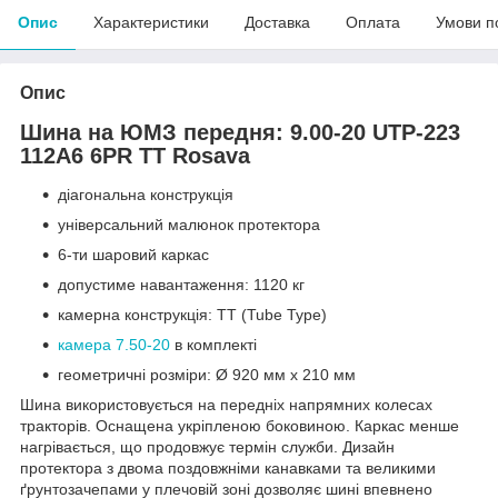
Опис
Характеристики
Доставка
Оплата
Умови п
Опис
Шина на ЮМЗ передня: 9.00-20 UTP-223
112A6 6PR TT Rosava
діагональна конструкція
універсальний малюнок протектора
6-ти шаровий каркас
допустиме навантаження: 1120 кг
камерна конструкція: TT (Tube Type)
камера 7.50-20
в комплекті
геометричні розміри: Ø 920 мм x 210 мм
Шина використовується на передніх напрямних колесах
тракторів. Оснащена укріпленою боковиною. Каркас менше
нагрівається, що продовжує термін служби. Дизайн
протектора з двома поздовжніми канавками та великими
ґрунтозачепами у плечовій зоні дозволяє шині впевнено