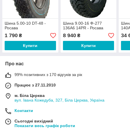
Шина 5.00-10 DT-48 -
Шина 9.00-16 Ф-277
Шин
Росава
136А6 14PR - Росава
140A
1 790
8 940
34 
₴
₴
Купити
Купити
Про нас
99% позитивних з 170 відгуків за рік
Працює з 27.11.2010
м. Біла Церква
вул. Івана Кожедуба, 327, Біла Церква, Україна
Контакти
Сьогодні вихідний
Показати весь графік роботи