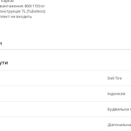
 каркас
вантаження: 800/1150 кг
нструкція: TL (Tubeless)
плект не входить
И
ути
Deli Tire
Індонезія
Будівельна 
Діагональна