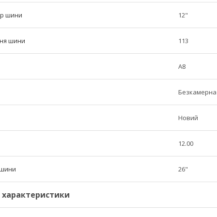
тр шини
12"
ння шини
113
A8
Безкамерна 
Новий
12.00
 шини
26"
і характеристики