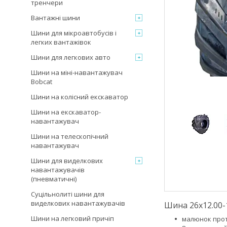
тренчери
Вантажні шини
Шини для мікроавтобусів і
легких вантажівок
Шини для легкових авто
Шини на міні-навантажувач
Bobcat
Шини на колісний екскаватор
Шини на екскаватор-
навантажувач
Шини на телескопічний
навантажувач
Шини для виделкових
навантажувачів
(пневматичні)
Суцільнолиті шини для
виделкових навантажувачів
Шина 26x12.00-
Шини на легковий причіп
малюнок прот