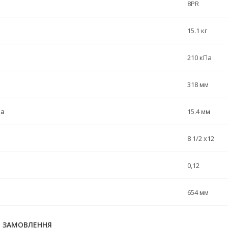
8PR
15.1 кг
210 кПа
318 мм
ра
15.4 мм
8 1/2 x12
0,12
654 мм
Я ЗАМОВЛЕННЯ