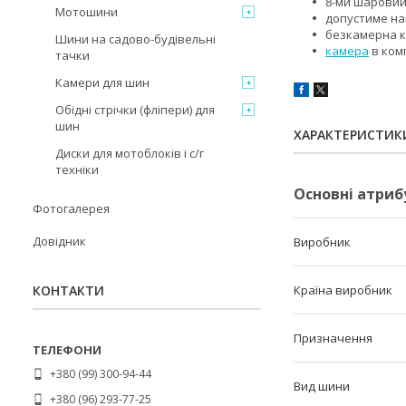
8-ми шаровий
Мотошини
допустиме на
безкамерна ко
Шини на садово-будівельні
камера
в ком
тачки
Камери для шин
Обідні стрічки (фліпери) для
шин
ХАРАКТЕРИСТИК
Диски для мотоблоків і с/г
техніки
Основні атриб
Фотогалерея
Довідник
Виробник
КОНТАКТИ
Країна виробник
Призначення
+380 (99) 300-94-44
Вид шини
+380 (96) 293-77-25