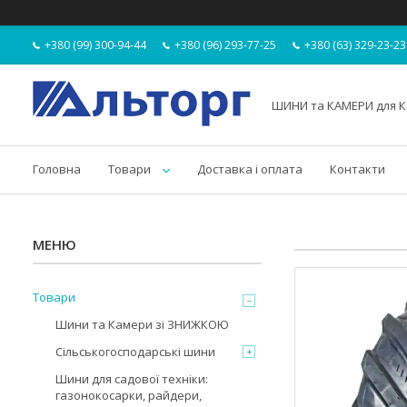
+380 (99) 300-94-44
+380 (96) 293-77-25
+380 (63) 329-23-23
ШИНИ та КАМЕРИ для К
Головна
Товари
Доставка і оплата
Контакти
Товари
Шини та Камери зі ЗНИЖКОЮ
Сільськогосподарські шини
Шини для садової техніки:
газонокосарки, райдери,