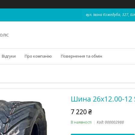
вул. Івана Кожедуба, 327, Бі
ОЛІС
Відгуки
Про компанію
Повернення та обмін
Шина 26x12.00-12 S
7 220 ₴
В наявності
Код:
000002988