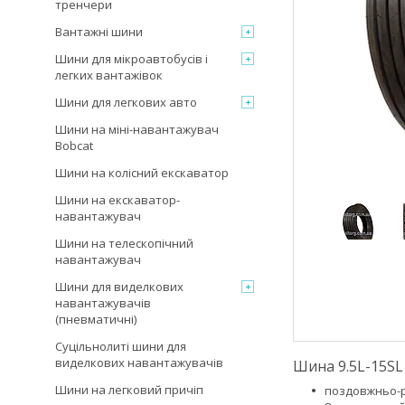
тренчери
Вантажні шини
Шини для мікроавтобусів і
легких вантажівок
Шини для легкових авто
Шини на міні-навантажувач
Bobcat
Шини на колісний екскаватор
Шини на екскаватор-
навантажувач
Шини на телескопічний
навантажувач
Шини для виделкових
навантажувачів
(пневматичні)
Суцільнолиті шини для
виделкових навантажувачів
Шина 9.5L-15SL
Шини на легковий причіп
поздовжньо-р