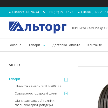
+380 (99) 300-94-44
+380 (96) 293-77-25
+380 (63) 329-23-23
ШИНИ та КАМЕРИ для К
Головна
Товари
Доставка і оплата
Контакти
Товари
Шини та Камери зі ЗНИЖКОЮ
Сільськогосподарські шини
Шини для садової техніки:
газонокосарки, райдери,