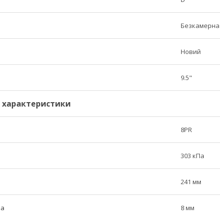
Безкамерна 
Новий
9.5"
і характеристики
8PR
303 кПа
241 мм
ра
8 мм