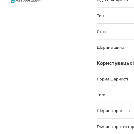
+380993009444
Тип
Стан
Ширина шини
Користувацьк
Норма шарності
Тиск
Ширина профілю
Глибина протекто