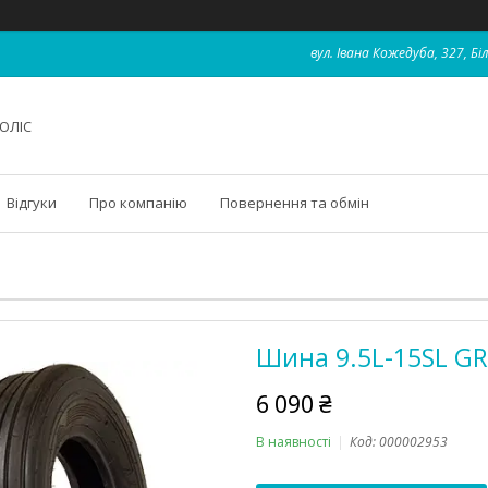
вул. Івана Кожедуба, 327, Бі
ОЛІС
Відгуки
Про компанію
Повернення та обмін
Шина 9.5L-15SL GRE
6 090 ₴
В наявності
Код:
000002953