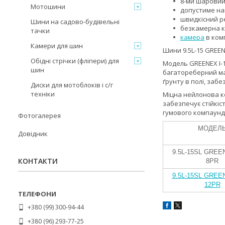
8-ми шаровий
Мотошини
допустиме на
швидкісний ре
Шини на садово-будівельні
безкамерна ко
тачки
камера
в ком
Камери для шин
Шини 9.5L-15 GREEN
Обідні стрічки (фліпери) для
Модель GREENEX I-
шин
багатореберний ма
ґрунту в полі, заб
Диски для мотоблоків і с/г
техніки
Міцна нейлонова ко
забезпечує стійкіс
гумового компаунд
Фотогалерея
МОДЕЛ
Довідник
9.5L-15SL GREEN
КОНТАКТИ
8PR
9.5L-15SL GREEN
12PR
+380 (99) 300-94-44
+380 (96) 293-77-25