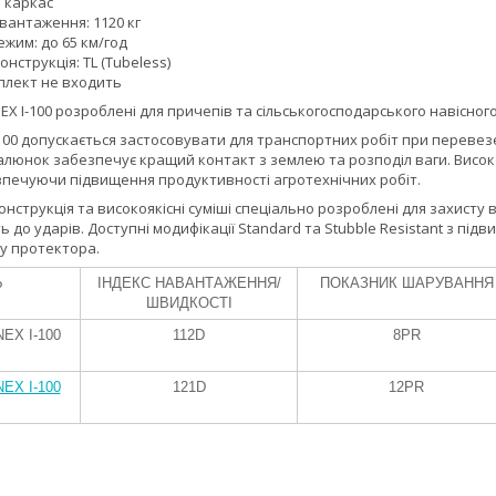
 каркас
вантаження: 1120 кг
жим: до 65 км/год
нструкція: TL (Tubeless)
плект не входить
EX I-100 розроблені для причепів та сільськогосподарського навісног
100 допускається застосовувати для транспортних робіт при переве
люнок забезпечує кращий контакт з землею та розподіл ваги. Високо
езпечуючи підвищення продуктивності агротехнічних робіт.
нструкція та високоякісні суміші спеціально розроблені для захисту 
ть до ударів. Доступні модифікації Standard та Stubble Resistant з пі
у протектора.
Ь
ІНДЕКС НАВАНТАЖЕННЯ/
ПОКАЗНИК ШАРУВАННЯ
ШВИДКОСТІ
EX I-100
112D
8PR
EX I-100
121D
12PR