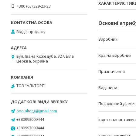
ХАРАКТЕРИСТИК
+380 (63) 329-23-23
Основні атриб
Відділ продажу
Виробник
Країна виробник
вул. Івана Кожедуба, 327, Біла
Церква, Україна
Призначення
ТОВ "АЛЬТОРГ"
Вид шини
Посадковий діаме
ooo.altorg@gmail.com
+380993009444
Індекс навантаже
+380993009444
Індекс швидкості