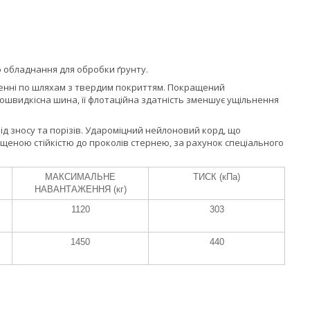
о обладнання для обробки ґрунту.
зенні по шляхам з твердим покриттям. Покращений
швидкісна шина, її флотаційна здатність зменшує ущільнення
від зносу та порізів. Удароміцний нейлоновий корд, що
двищеною стійкістю до проколів стернею, за рахунок спеціального
МАКСИМАЛЬНЕ
ТИСК (кПа)
НАВАНТАЖЕННЯ (кг)
1120
303
1450
440