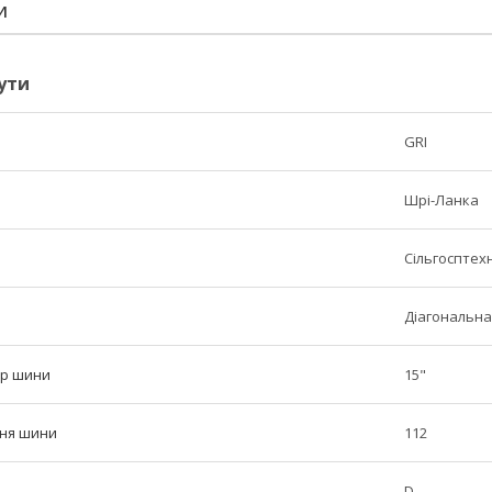
И
ути
GRI
Шрі-Ланка
Сільгосптех
Діагональна
тр шини
15"
ння шини
112
D