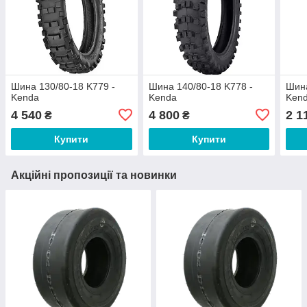
Шина 130/80-18 K779 -
Шина 140/80-18 K778 -
Шина
Kenda
Kenda
Ken
4 540
4 800
2 1
₴
₴
Купити
Купити
Акційні пропозиції та новинки