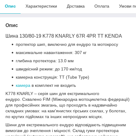
Опис
Характеристики
Доставка
Оплата
Умови п
Опис
Шина 130/80-19 K778 KNARLY 67R 4PR TT KENDA
протектор шип, виключно для ендуро та мотокросу
максимальне навантаження: 307 кг
глибина протектора: 13.0 мм
швидкісний режим: до 170 км/год
камерна конструкція: TT (Tube Type)
камера
в комплект не входить
K778 KNARLY – серія шин для екстримального
ендуро. Схвалено FIM (Міжнародна мотоциклетна федерації)
для професійних змагань, що проходять в надзвичайно
складних умовах: на кам'янистих гірських схилах, у болотах,
по крутих підйомах та інших непрохідних місцях.
Шини для екстремального ендуро відповідають підвищеним
вимогам до зчеплення і міцності. Склад гуми протектора