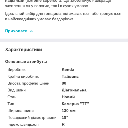
надм'який (extreme supersoft), що забезпечує найкраще
зчеплення як у вологих, так і в сухих умовах.
Ідеальний вибір для гонщиків, які змагаються або тренуються
в найскладніших умовах бездоріжжя.
Приховати
Характеристики
Основные атрибуты
Виробник
Kenda
Країна виробник
Тайвань
Висота профілю шини
80
Вид шини
Діагональна
Стан
Новий
Тип
Камерна "TT"
Ширина шини
130 мм
Посадковий діаметр шини
19"
Індекс швидкості
R