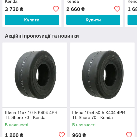
Kenda
Kenda
Ken
3 730
2 660
1 6
₴
₴
Купити
Купити
Акційні пропозиції та новинки
Шина 11x7.10-5 K404 4PR
Шина 10x4.50-5 K404 4PR
TL Shore 70 - Kenda
TL Shore 70 - Kenda
В наявності
В наявності
1 200
960
₴
₴