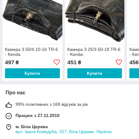
Камера 3.50/4.10-16 TR-6
Камера 3.25/3.50-18 TR-6
Каме
- Kenda
- Kenda
- Ke
497
451
456
₴
₴
Купити
Купити
Про нас
99% позитивних з 169 відгуків за рік
Працює з 27.11.2010
м. Біла Церква
вул. Івана Кожедуба, 327, Біла Церква, Україна