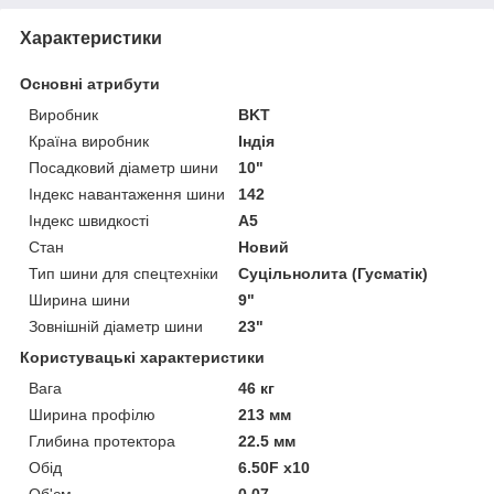
Характеристики
Основні атрибути
Виробник
BKT
Країна виробник
Індія
Посадковий діаметр шини
10"
Індекс навантаження шини
142
Індекс швидкості
A5
Стан
Новий
Тип шини для спецтехніки
Суцільнолита (Гусматік)
Ширина шини
9"
Зовнішній діаметр шини
23"
Користувацькі характеристики
Вага
46 кг
Ширина профілю
213 мм
Глибина протектора
22.5 мм
Обід
6.50F x10
Об'єм
0.07