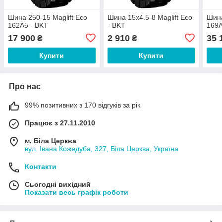
Шина 250-15 Maglift Eco
Шина 15x4.5-8 Maglift Eco
Шина
162A5 - BKT
- BKT
169A
17 900
2 910
35 
₴
₴
Купити
Купити
Про нас
99% позитивних з 170 відгуків за рік
Працює з 27.11.2010
м. Біла Церква
вул. Івана Кожедуба, 327, Біла Церква, Україна
Контакти
Сьогодні вихідний
Показати весь графік роботи