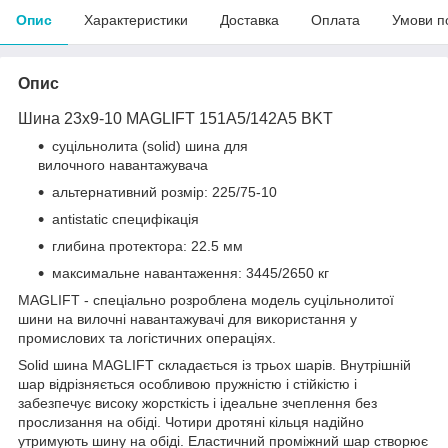
Опис
Характеристики
Доставка
Оплата
Умови п
Опис
Шина 23x9-10 MAGLIFT 151A5/142A5 BKT
суцільнолита (solid) шина для
вилочного навантажувача
альтернативний розмір: 225/75-10
antistatic специфікація
глибина протектора: 22.5 мм
максимальне навантаження: 3445/2650 кг
MAGLIFT - спеціально розроблена модель суцільнолитої
шини на вилочні навантажувачі для використання у
промислових та логістичних операціях.
Solid шина MAGLIFT складається із трьох шарів. Внутрішній
шар відрізняється особливою пружністю і стійкістю і
забезпечує високу жорсткість і ідеальне зчеплення без
прослизання на обіді. Чотири дротяні кільця надійно
утримують шину на обіді. Еластичний проміжний шар створює