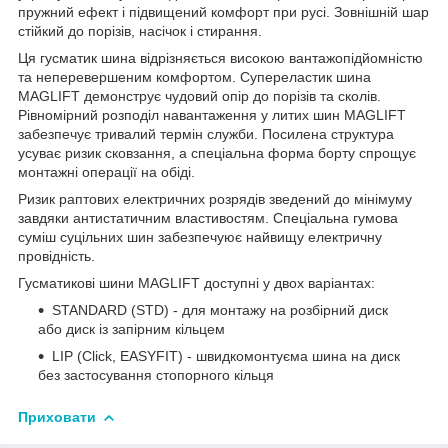
пружний ефект і підвищений комфорт при русі. Зовнішній шар
стійкий до порізів, насічок і стирання.
Ця гусматик шина відрізняється високою вантажопідйомністю
та неперевершеним комфортом. Супереластик шина
MAGLIFT демонструє чудовий опір до порізів та сколів.
Рівномірний розподіл навантаження у литих шин MAGLIFT
забезпечує тривалий термін служби. Посилена структура
усуває ризик сковзання, а спеціальна форма борту спрощує
монтажні операції на обіді.
Ризик раптових електричних розрядів зведений до мінімуму
завдяки антистатичним властивостям. Спеціальна гумова
суміш суцільних шин забезпечуює найвищу електричну
провідність.
Гусматикові шини MAGLIFT доступні у двох варіантах:
STANDARD (STD) - для монтажу на розбірний диск
або диск із запірним кільцем
LIP (Click, EASYFIT) - швидкомонтуєма шина на диск
без застосування стопорного кільця
Приховати