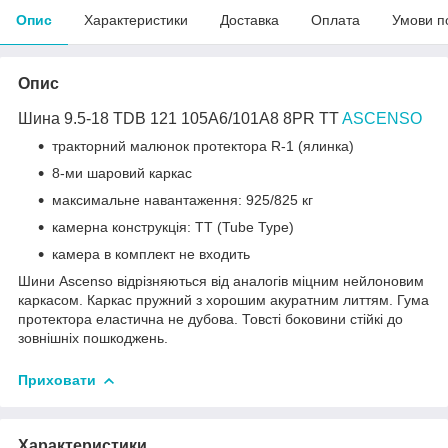
Опис
Характеристики
Доставка
Оплата
Умови п
Опис
Шина 9.5-18 TDB 121 105A6/101A8 8PR TT
ASCENSO
тракторний малюнок протектора R-1 (ялинка)
8-ми шаровий каркас
максимальне навантаження: 925/825 кг
камерна конструкція: TT (Tube Type)
камера в комплект не входить
Шини Ascenso відрізняються від аналогів міцним нейлоновим
каркасом. Каркас пружний з хорошим акуратним литтям. Гума
протектора еластична не дубова. Товсті боковини стійкі до
зовнішніх пошкоджень.
Приховати
Характеристики