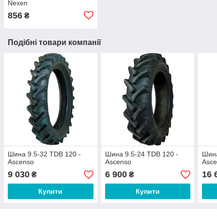
Nexen
856
₴
Подібні товари компанії
Шина 9.5-32 TDB 120 -
Шина 9.5-24 TDB 120 -
Шина
Ascenso
Ascenso
Asc
9 030
6 900
16 
₴
₴
Купити
Купити