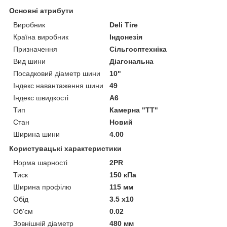
Основні атрибути
Виробник
Deli Tire
Країна виробник
Індонезія
Призначення
Сільгосптехніка
Вид шини
Діагональна
Посадковий діаметр шини
10"
Індекс навантаження шини
49
Індекс швидкості
A6
Тип
Камерна "TT"
Стан
Новий
Ширина шини
4.00
Користувацькі характеристики
Норма шарності
2PR
Тиск
150 кПа
Ширина профілю
115 мм
Обід
3.5 x10
Об'єм
0.02
Зовнішній діаметр
480 мм