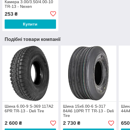
Камера 3.00/3.50/4.00-10
TR-13 - Nexen
253
₴
Купити
Подібні товари компанії
Шина 6.00-9 S-369 117A2
Шина 15x6.00-6 S-317
Шина
6PR TR-13 - Deli Tire
84A6 10PR TT TR-13 - Deli
44A4
Tire
2 600
2 730
650
₴
₴