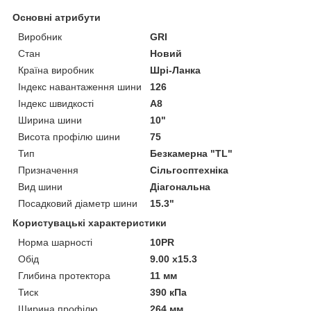
Основні атрибути
Виробник
GRI
Стан
Новий
Країна виробник
Шрі-Ланка
Індекс навантаження шини
126
Індекс швидкості
A8
Ширина шини
10"
Висота профілю шини
75
Тип
Безкамерна "TL"
Призначення
Сільгосптехніка
Вид шини
Діагональна
Посадковий діаметр шини
15.3"
Користувацькі характеристики
Норма шарності
10PR
Обід
9.00 x15.3
Глибина протектора
11 мм
Тиск
390 кПа
Ширина профілю
264 мм