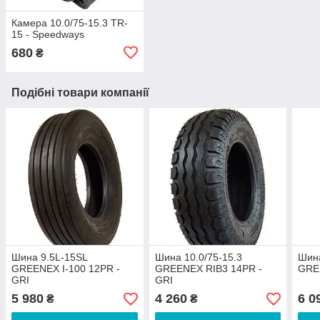
Камера 10.0/75-15.3 TR-
15 - Speedways
680
₴
Подібні товари компанії
Шина 9.5L-15SL
Шина 10.0/75-15.3
Шина
GREENEX I-100 12PR -
GREENEX RIB3 14PR -
GREE
GRI
GRI
5 980
4 260
6 0
₴
₴