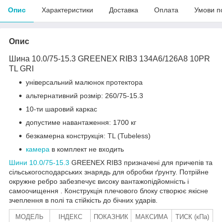
Опис
Характеристики
Доставка
Оплата
Умови п
Опис
Шина 10.0/75-15.3 GREENEX RIB3 134A6/126А8 10PR
TL GRI
універсальний малюнок протектора
альтернативний розмір: 260/75-15.3
10-ти шаровий каркас
допустиме навантаження: 1700 кг
безкамерна конструкція: TL (Tubeless)
камера
в комплект не входить
Шини 10.0/75-15.3
GREENEX RIB3 призначені для причепів та
сільськогосподарських знарядь для обробки ґрунту. Потрійне
окружне ребро забезпечує високу вантажопідйомність і
самоочищення . Конструкція плечового блоку створює якісне
зчеплення в полі та стійкість до бічних ударів.
МОДЕЛЬ
ІНДЕКС
ПОКАЗНИК
МАКСИМА
ТИСК (кПа)