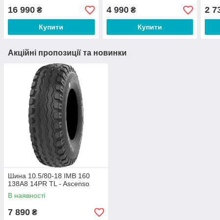
16 990
4 990
2 7
₴
₴
Купити
Купити
Акційні пропозиції та новинки
Шина 10.5/80-18 IMB 160
138A8 14PR TL - Ascenso
В наявності
7 890
₴