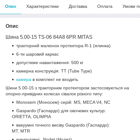
Опис
Характеристики
Доставка
Оплата
Умови п
Опис
Шина 5.00-15 TS-06 84A8 6PR MITAS
тракторний малюнок протектора R-1 (ялинка)
6-ти шаровий каркас
допустиме навантаження: 500 кг
камерна конструкція: TT (Tube Type)
камера
в комплект не входить
Шини 5.00-15 з тракторним протектором застосовуються на
опорно-привідних колесах сівалок різного типу:
Monosem (Моносем) серій: MS, MECA V4, NC
Gaspardo (Гаспардо) для овочевих культур:
ORIETTA, OLIMPIA
вакуумні точного висіву Gaspardo (Гаспардо):
MT, MTR
кукурудзяні: Nodet (Нодет)