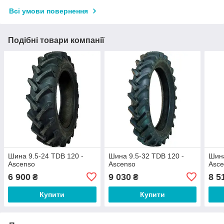
Всі умови повернення
Подібні товари компанії
Шина 9.5-24 TDB 120 -
Шина 9.5-32 TDB 120 -
Шина
Ascenso
Ascenso
Asc
6 900
9 030
8 5
₴
₴
Купити
Купити