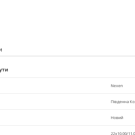
И
ути
Nexen
Південна К
Новий
22x10.00/11.