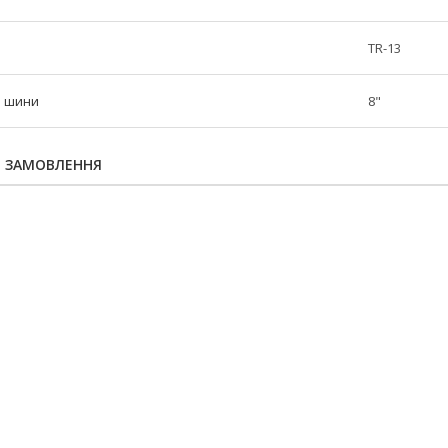
TR-13
р шини
8"
Я ЗАМОВЛЕННЯ