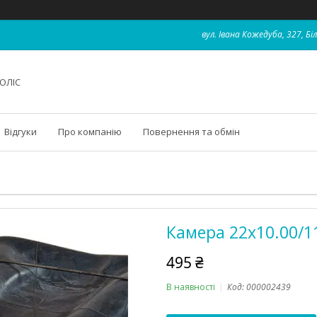
вул. Івана Кожедуба, 327, Бі
ОЛІС
Відгуки
Про компанію
Повернення та обмін
Камера 22x10.00/11
495 ₴
В наявності
Код:
000002439