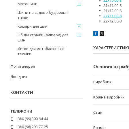
22x10.00-8
Мотошини
21x11.00-8
21x12.00-8
Шини на садово-будівельні
22x11.00-8
тачки
22x12.00-8
Камери для шин
Обідні стрічки (фліпери) для
шин
ХАРАКТЕРИСТИК
Диски для мотоблоків і с/г
техніки
Основні атриб
Фотогалерея
Довідник
Виробник
КОНТАКТИ
Країна виробник
Стан
+380 (99) 300-94-44
+380 (96) 293-77-25
Розмір