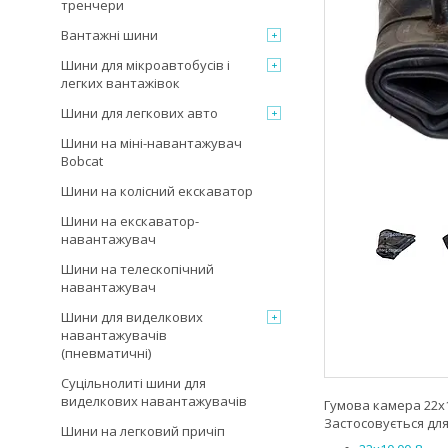
тренчери
Вантажні шини
Шини для мікроавтобусів і
легких вантажівок
Шини для легкових авто
Шини на міні-навантажувач
Bobcat
Шини на колісний екскаватор
Шини на екскаватор-
навантажувач
Шини на телескопічний
навантажувач
Шини для виделкових
навантажувачів
(пневматичні)
Суцільнолиті шини для
виделкових навантажувачів
Гумова камера 22x1
Застосовується для
Шини на легковий причіп