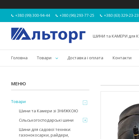
+380 (99) 300-94-44
+380 (96) 293-77-25
+380 (63) 329-23-23
ШИНИ та КАМЕРИ для К
Головна
Товари
Доставка і оплата
Контакти
Товари
Шини та Камери зі ЗНИЖКОЮ
Сільськогосподарські шини
Шини для садової техніки:
газонокосарки, райдери,