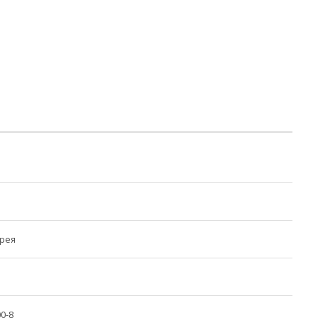
орея
00-8