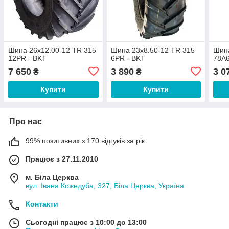
Шина 26x12.00-12 TR 315
Шина 23x8.50-12 TR 315
Шина
12PR - BKT
6PR - BKT
78A6
7 650
3 890
3 0
₴
₴
Купити
Купити
Про нас
99% позитивних з 170 відгуків за рік
Працює з 27.11.2010
м. Біла Церква
вул. Івана Кожедуба, 327, Біла Церква, Україна
Контакти
Сьогодні працює з 10:00 до 13:00