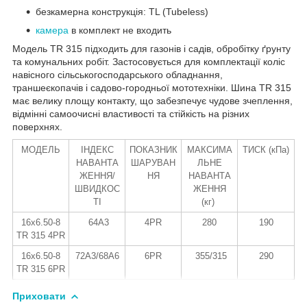
безкамерна конструкція: TL (Tubeless)
камера
в комплект не входить
Модель TR 315 підходить для газонів і садів, обробітку ґрунту
та комунальних робіт. Застосовується для комплектації коліс
навісного сільськогосподарського обладнання,
траншеєкопачів і садово-городньої мототехніки. Шина TR 315
має велику площу контакту, що забезпечує чудове зчеплення,
відмінні самоочисні властивості та стійкість на різних
поверхнях.
МОДЕЛЬ
ІНДЕКС
ПОКАЗНИК
МАКСИМА
ТИСК (кПа)
НАВАНТА
ШАРУВАН
ЛЬНЕ
ЖЕННЯ/
НЯ
НАВАНТА
ШВИДКОС
ЖЕННЯ
ТІ
(кг)
16x6.50-8
64A3
4PR
280
190
TR 315 4PR
16x6.50-8
72А3/68A6
6PR
355/315
290
TR 315 6PR
Приховати