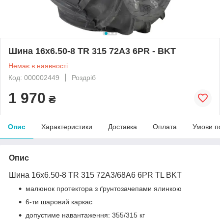
Шина 16x6.50-8 TR 315 72А3 6PR - BKT
Немає в наявності
Код: 000002449
Роздріб
1 970
₴
Опис
Характеристики
Доставка
Оплата
Умови п
Опис
Шина 16x6.50-8 TR 315 72А3/68A6 6PR TL BKT
малюнок протектора з ґрунтозачепами ялинкою
6-ти шаровий каркас
допустиме навантаження: 355/315 кг