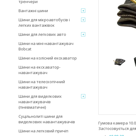
тренчери
Вантажні шини
Шини для мікроавтобусів і
легких вантажівок
Шини для легкових авто
Шини на міні-навантажувач
Bobcat
Шини на колісний екскаватор
Шини на екскаватор-
навантажувач
Шини на телескопічний
навантажувач
Шини для виделкових
навантажувачів
(пневматичні)
Суцільнолиті шини для
виделкових навантажувачів
Гумова камера 10.
Застосовується дл
Шини на легковий причіп