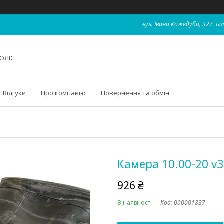
вул. Івана Кожедуба, 327, Бі
ОЛІС
Відгуки
Про компанію
Повернення та обмін
Камера 10.00-20 v3
926 ₴
В наявності
Код:
000001837