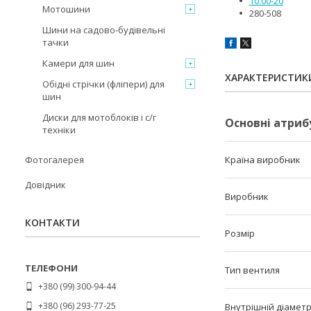
10.00-20
Мотошини
280-508
Шини на садово-будівельні
тачки
Камери для шин
ХАРАКТЕРИСТИК
Обідні стрічки (фліпери) для
шин
Диски для мотоблоків і с/г
Основні атриб
техніки
Фотогалерея
Країна виробник
Довідник
Виробник
КОНТАКТИ
Розмір
Тип вентиля
+380 (99) 300-94-44
+380 (96) 293-77-25
Внутрішній діамет