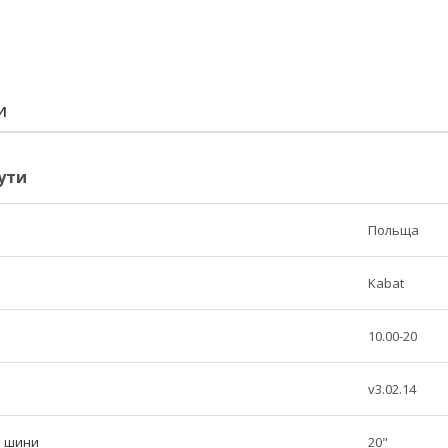
И
ути
Польща
Kabat
10.00-20
v3.02.14
р шини
20"