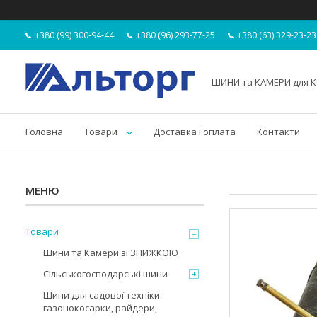
+380 (99) 300-94-44
+380 (96) 293-77-25
+380 (63) 329-23-23
ШИНИ та КАМЕРИ для К
Головна
Товари
Доставка і оплата
Контакти
Товари
Шини та Камери зі ЗНИЖКОЮ
Сільськогосподарські шини
Шини для садової техніки:
газонокосарки, райдери,