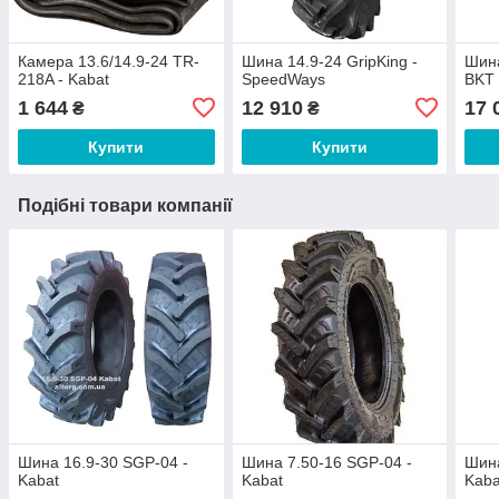
Камера 13.6/14.9-24 TR-
Шина 14.9-24 GripKing -
Шина
218A - Kabat
SpeedWays
BKT
1 644
12 910
17 
₴
₴
Купити
Купити
Подібні товари компанії
Шина 16.9-30 SGP-04 -
Шина 7.50-16 SGP-04 -
Шина
Kabat
Kabat
Kaba