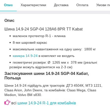
Опис
Характеристики
Доставка
Оплата
Умови п
Опис
Шина 14.9-24 SGP-04 128A6 8PR ТТ Kabat
малюнок протектор R-1 - ялинка
8-ми шаровий каркас
максимальне навантаження на одну шину: 1800 кг
камера 14.9-24
в комплект не входить
геометричні розміри: Ø 1265 мм x 378 мм (реальні
розміри можуть відрізнятися на 2-3 см)
Застосування шини 14.9-24 SGP-04 Кабат,
Польща
Шини 14.9-24 підійдуть для тракторів: ДТЗ 4504К, MT3 1221,
Claas Arion, John Deere, та комбайнів: Claas Mega, Claas
Medion, Volvo BM s830.
всі
шини 14.9-24 R-1 для комбайнів