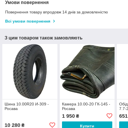
Умови повернення
Повернення товару впродовж 14 днів за домовленістю
Всі умови повернення
З цим товаром також замовляють
Шина 10.00R20 И-309 -
Камера 10.00-20 ГК-145 -
Обід
Росава
Росава
7.7-
1 950
651
₴
10 280
₴
Купити