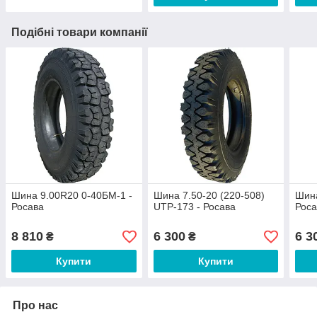
Подібні товари компанії
Шина 9.00R20 0-40БМ-1 -
Шина 7.50-20 (220-508)
Шина
Росава
UTP-173 - Росава
Роса
8 810
6 300
6 3
₴
₴
Купити
Купити
Про нас