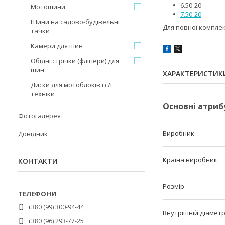
6.50-20
Мотошини
7.50-20
Шини на садово-будівельні
Для повної компле
тачки
Камери для шин
Обідні стрічки (фліпери) для
шин
ХАРАКТЕРИСТИК
Диски для мотоблоків і с/г
техніки
Основні атриб
Фотогалерея
Виробник
Довідник
Країна виробник
КОНТАКТИ
Розмір
+380 (99) 300-94-44
Внутрішній діамет
+380 (96) 293-77-25