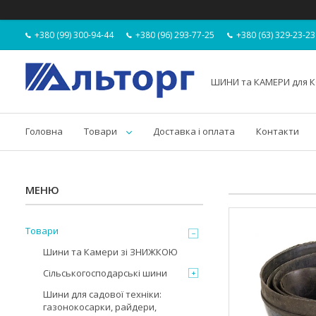
+380 (99) 300-94-44
+380 (96) 293-77-25
+380 (63) 329-23-23
ШИНИ та КАМЕРИ для К
Головна
Товари
Доставка і оплата
Контакти
Товари
Шини та Камери зі ЗНИЖКОЮ
Сільськогосподарські шини
Шини для садової техніки:
газонокосарки, райдери,