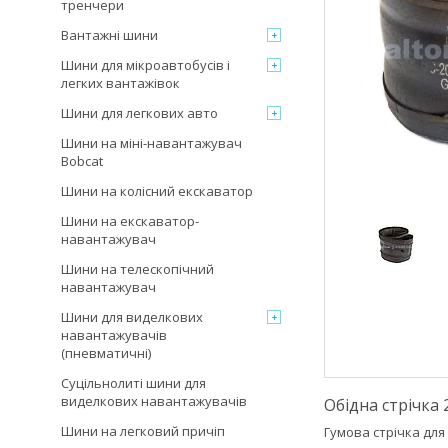
тренчери
Вантажні шини
Шини для мікроавтобусів і
легких вантажівок
Шини для легкових авто
Шини на міні-навантажувач
Bobcat
Шини на колісний екскаватор
Шини на екскаватор-
навантажувач
Шини на телескопічний
навантажувач
Шини для виделкових
навантажувачів
(пневматичні)
Суцільнолиті шини для
виделкових навантажувачів
Обідна стрічка 
Шини на легковий причіп
Гумова стрічка для 