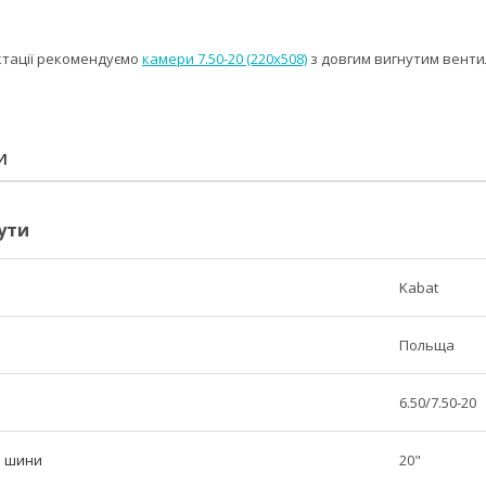
ктації рекомендуємо
камери 7.50-20 (220x508)
з довгим вигнутим венти
И
ути
Kabat
Польща
6.50/7.50-20
р шини
20"