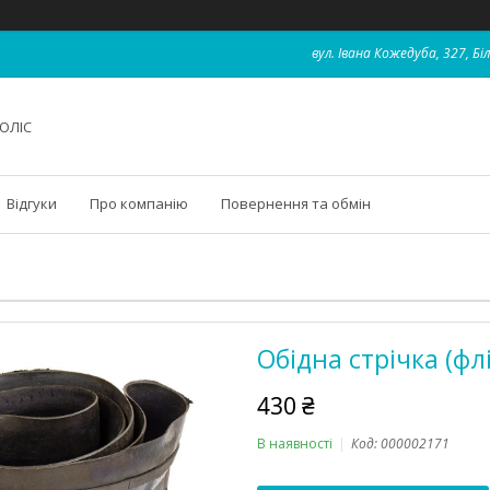
вул. Івана Кожедуба, 327, Бі
ОЛІС
Відгуки
Про компанію
Повернення та обмін
Обідна стрічка (флі
430 ₴
В наявності
Код:
000002171